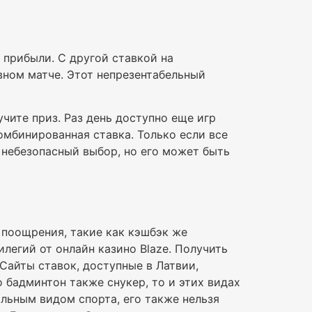
 прибыли. С другой ставкой на
вном матче. Этот непрезентабельный
чите приз. Раз день доступно еще игр
комбинированная ставка. Только если все
о небезопасный выбор, но его может быть
 поощрения, такие как кэшбэк же
легий от онлайн казино Blaze. Получить
 Сайты ставок, доступные в Латвии,
 бадминтон также снукер, то и этих видах
альным видом спорта, его также нельзя