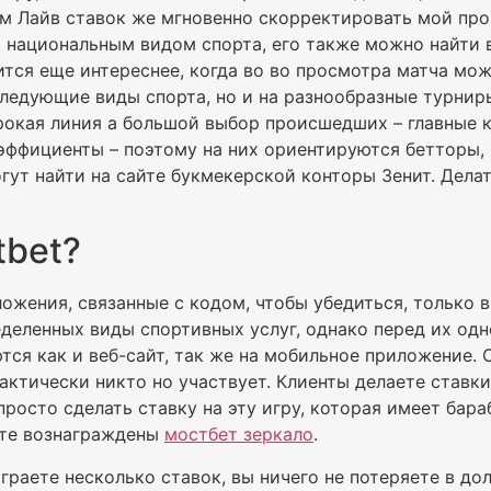
 Лайв ставок же мгновенно скорректировать мой про
м национальным видом спорта, его также можно найти 
тся еще интереснее, когда во во просмотра матча мож
ледующие виды спорта, но и на разнообразные турниры
окая линия а большой выбор происшедших – главные 
эффициенты – поэтому на них ориентируются бетторы,
гут найти на сайте букмекерской конторы Зенит. Делат
tbet?
ложения, связанные с кодом, чтобы убедиться, только 
деленных виды спортивных услуг, однако перед их од
тся как и веб-сайт, так же на мобильное приложение.
фактически никто но участвует. Клиенты делаете ставк
просто сделать ставку на эту игру, которая имеет бар
ете вознаграждены
мостбет зеркало
.
играете несколько ставок, вы ничего не потеряете в до