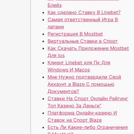
Блейз
Как сделано Ставку В Linebet?
Самая ответственный Игра В
латвии
Регистрация В Mostbet
Виртуальные Ставки в Спорт
Как Скачать Приложение Mostbet
Для Ios
Клиент Linebet для Пк Для
Windows И Macos
Мне Нужно подтвердили Свой
Аккаунт а Blaze С помощью
Документов?
Ставки На Спорт Онлайн Рейтинг
Топ Казино За Деньги”
Платформа Онлайн-казино И
Ставок на Спорт Blaze
Есть Ли Какие-либо Ограничения