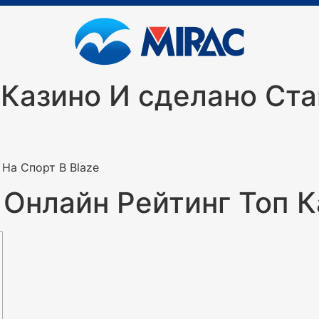
 Казино И сделано Ста
 На Спорт В Blaze
 Онлайн Рейтинг Топ К