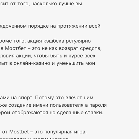
сит от того, насколько лучше вы
рядоченном порядке на протяжении всей
роме того, акция кэшбека регулярно
в Мостбет – это не как возврат средств,
ловия акции, чтобы быть и курсе всех
пыт в онлайн-казино и уменьшить мои
ами на спорт. Потому это влечет ним
кже создание имени пользователя а пароля
торой отображаются но сделанные ставки.
от Mostbet – это популярная игра,