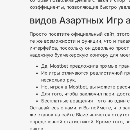
которая позволяла делать ставки и спор
коэффициенты, позволяющие быстро увели
видов Азартных Игр 
Просто посетите официальный сайт, этого 
те же возможности и функции, что и така
интерфейса, поскольку он довольно прост
надежную букмекерскую контору для мое
Да, Mostbet предложила прямые тран
Их игры отличаются реалистичной гр
несколько рук.
Но, играя в Mostbet, вы можете расс
Для того, чтобы заключил пари, дост
Бесплатные вращения – это но один с
Оставайтесь с нами, и Вы поймете, что з
же ставок на сайте Blaze является отсут
определенной статистикой. Кроме того, вы
очков.