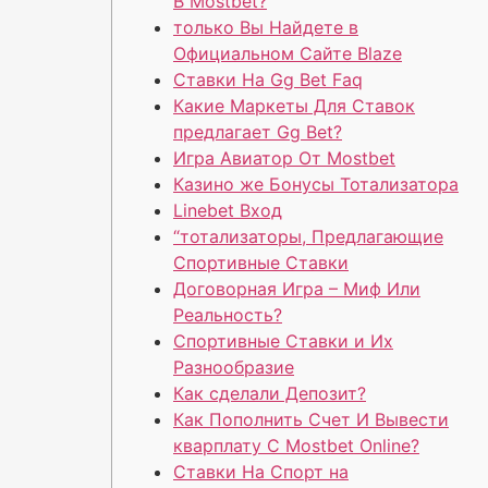
В Mostbet?
только Вы Найдете в
Официальном Сайте Blaze
Ставки На Gg Bet Faq
Какие Маркеты Для Ставок
предлагает Gg Bet?
Игра Авиатор От Mostbet
Казино же Бонусы Тотализатора
Linebet Вход
“тотализаторы, Предлагающие
Спортивные Ставки
Договорная Игра – Миф Или
Реальность?
Спортивные Ставки и Их
Разнообразие
Как сделали Депозит?
Как Пополнить Счет И Вывести
кварплату С Mostbet Online?
Ставки На Спорт на