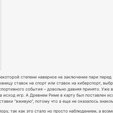
 некоторой степени наверное на заключение пари перед
раницу ставок на спорт или ставок на киберспорт, выбр
 спортивного события – довольно давняя принято. Уже
а исход игр. А Древнем Риме в карту был поставлен и
ставки “вживую”, потому что а еще не оказалось знако
ору, так как это стало но просто наблюдением, а воз