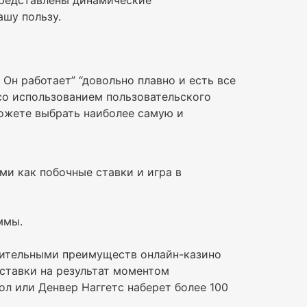
представлены динамические
шу пользу.
 Он работает” “довольно плавно и есть все
 со использованием пользовательского
можете выбрать наиболее самую и
и как побочные ставки и игра в
ммы.
начительными преимуществ онлайн-казино
 ставки на результат моментом
ол или Денвер Наггетс наберет более 100