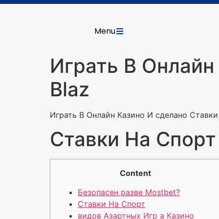
Menu
Играть В Онлайн
Blaz
Играть В Онлайн Казино И сделано Ставки
Ставки На Спорт
Content
Безопасен разве Mostbet?
Ставки На Спорт
видов Азартных Игр а Казино