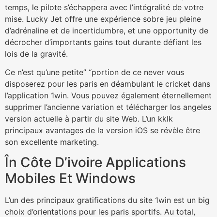
temps, le pilote s’échappera avec l’intégralité de votre
mise. Lucky Jet offre une expérience sobre jeu pleine
d’adrénaline et de incertidumbre, et une opportunity de
décrocher d’importants gains tout durante défiant les
lois de la gravité.
Ce n’est qu’une petite” “portion de ce never vous
disposerez pour les paris en déambulant le cricket dans
l’application 1win. Vous pouvez également éternellement
supprimer l’ancienne variation et télécharger los angeles
version actuelle à partir du site Web. L’un kklk
principaux avantages de la version iOS se révèle être
son excellente marketing.
În Côte D’ivoire Applications
Mobiles Et Windows
L’un des principaux gratifications du site 1win est un big
choix d’orientations pour les paris sportifs. Au total,