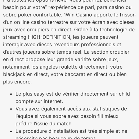
besoin pour votre” “expérience de pari, para casino ou
sobre poker confortable. 1Win Casino apporte le frisson
d’un on line casino terrestre sur votre écran avec dieses
jeux avec croupiers en direct. Grâce à la technologie de
streaming HIGH-DEFINITION, les joueurs peuvent
interagir avec dieses revendeurs professionnels et
d’autres joueurs sobre temps réel. La section croupier
en direct propose leur grande variété sobre jeux,
notamment los angeles roulette directement, votre
blackjack en direct, votre baccarat en direct ou bien
plus encore.
Le plus easy est de vérifier directement sur child
compte sur internet.
Vous avez également accès aux statistiques de
l’équipe si vous sobre avez besoin fill mieux
prédire l’issue du match.
La procédure d’installation est très simple et ne
nécessite pas beaucoup de temps.