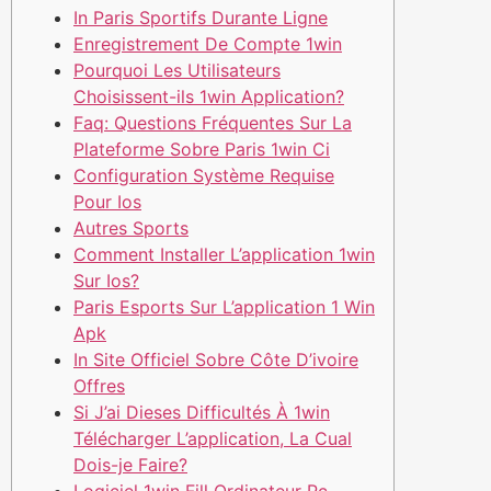
In Paris Sportifs Durante Ligne
Enregistrement De Compte 1win
Pourquoi Les Utilisateurs
Choisissent-ils 1win Application?
Faq: Questions Fréquentes Sur La
Plateforme Sobre Paris 1win Ci
Configuration Système Requise
Pour Ios
Autres Sports
Comment Installer L’application 1win
Sur Ios?
Paris Esports Sur L’application 1 Win
Apk
In Site Officiel Sobre Côte D’ivoire
Offres
Si J’ai Dieses Difficultés À 1win
Télécharger L’application, La Cual
Dois-je Faire?
Logiciel 1win Fill Ordinateur Pc