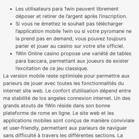
Les utilisateurs para 1win peuvent librement
déposer et retirer de l’argent après l’inscription.
Si vous ne émettez le souhait pas télécharger
l’application mobile 1win ou si votre pyromane ne
la prend pas en demand, vous pouvez toujours
parier et jouer au casino sur votre site officiel.
1Win Online casino propose une variété de tables
para baccara, permettant aux joueurs de exister
l’excitation de ce jeu classique.
La version mobile reste optimisée pour permettre aux
parieurs de jouer avec toutes les fonctionnalités du
internet site web. Le confort d’utilisation dépend entre
ma stabilité de los angeles connexion internet. Un des
grands atouts de 1Win réside dans son bonne
plateforme de rome en ligne. Le site web et les
applications mobiles sont conçus de manière conviviale
et user-friendly, permettant aux parieurs de naviguer
sans difficulté à travers les différentes sections. La