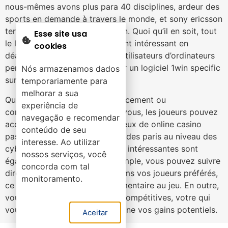
nous-mêmes avons plus para 40 disciplines, ardeur des
sports en demande à travers le monde, et sony ericsson
terminant par pas trop commun. Quoi qu’il en soit, tout
Esse site usa
le lieu peut trouver el événement intéressant en
cookies
déambulant lequel parier. Les utilisateurs d’ordinateurs
personnels peuvent télécharger un logiciel 1win specific
Nós armazenamos dados
sur leur pyromane.
temporariamente para
melhorar a sua
Que les joueurs soyez en déplacement ou
experiência de
confortablement installé chez vous, les joueurs pouvez
navegação e recomendar
accéder à une multitude para jeux de online casino
conteúdo de seu
passionnants. Outre l’ensemble des paris au niveau des
interesse. Ao utilizar
cybersports, d’autres fonctions intéressantes sont
nossos serviços, você
également proposées. Par exemple, vous pouvez suivre
concorda com tal
directement vos équipes systems vos joueurs préférés,
monitoramento.
ce qui union un piment supplémentaire au jeu. En outre,
vous avez accès à kklk cotes compétitives, votre qui
vous permet de maximiser vos ne vos gains potentiels.
Aceitar