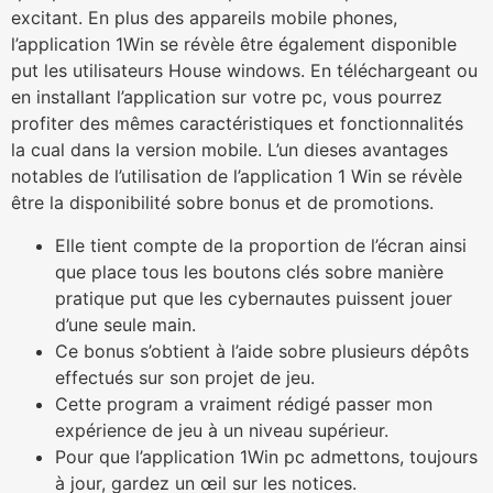
excitant. En plus des appareils mobile phones,
l’application 1Win se révèle être également disponible
put les utilisateurs House windows. En téléchargeant ou
en installant l’application sur votre pc, vous pourrez
profiter des mêmes caractéristiques et fonctionnalités
la cual dans la version mobile. L’un dieses avantages
notables de l’utilisation de l’application 1 Win se révèle
être la disponibilité sobre bonus et de promotions.
Elle tient compte de la proportion de l’écran ainsi
que place tous les boutons clés sobre manière
pratique put que les cybernautes puissent jouer
d’une seule main.
Ce bonus s’obtient à l’aide sobre plusieurs dépôts
effectués sur son projet de jeu.
Cette program a vraiment rédigé passer mon
expérience de jeu à un niveau supérieur.
Pour que l’application 1Win pc admettons, toujours
à jour, gardez un œil sur les notices.