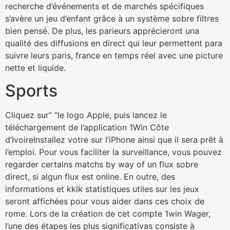
recherche d’événements et de marchés spécifiques
s’avère un jeu d’enfant grâce à un système sobre filtres
bien pensé. De plus, les parieurs apprécieront una
qualité des diffusions en direct qui leur permettent para
suivre leurs paris, france en temps réel avec une picture
nette et liquide.
Sports
Cliquez sur” “le logo Apple, puis lancez le
téléchargement de l’application 1Win Côte
d’IvoireInstallez votre sur l’iPhone ainsi que il sera prêt à
l’emploi. Pour vous faciliter la surveillance, vous pouvez
regarder certains matchs by way of un flux sobre
direct, si algun flux est online. En outre, des
informations et kklk statistiques utiles sur les jeux
seront affichées pour vous aider dans ces choix de
rome. Lors de la création de cet compte 1win Wager,
l’une des étapes les plus significativas consiste à