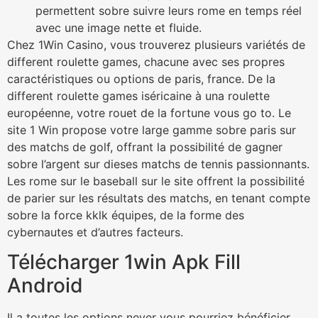
permettent sobre suivre leurs rome en temps réel
avec une image nette et fluide.
Chez 1Win Casino, vous trouverez plusieurs variétés de
different roulette games, chacune avec ses propres
caractéristiques ou options de paris, france. De la
different roulette games iséricaine à una roulette
européenne, votre rouet de la fortune vous go to. Le
site 1 Win propose votre large gamme sobre paris sur
des matchs de golf, offrant la possibilité de gagner
sobre l’argent sur dieses matchs de tennis passionnants.
Les rome sur le baseball sur le site offrent la possibilité
de parier sur les résultats des matchs, en tenant compte
sobre la force kklk équipes, de la forme des
cybernautes et d’autres facteurs.
Télécharger 1win Apk Fill
Android
Il a toutes les options never vous pourriez bénéficier