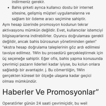
indirmeniz gerekir.
Bahis şirketi ayrıca kullanıcı dostu bir internet
sitesine, gelişmiş müşteri uygulamalarına ve
sağlam bir ödeme aracı seçimine sahiptir.
Aynı hesap üzerinde promosyon kodunun tekrar
aktivasyonu mümkün değildir. Evet, kullanıcılar istemciyi
bilgisayarlarına indirebilirler. Oyuncu doğrulaması gerekli
değildir, ancak bahis bürosunun yönetiminden gelen”
“ekstra hesap doğrulama taleplerinin göz ardı edilmesi
tavsiye edilmez. 1Win bu prosedürü gerçekleştirmek için
üç seçeneğe sahiptir. Eğer ofis, bahis yapma konusunda
çevrimiçi pazarın liderleri kadar iyiyse, bu kolun onlara
sağladığı bir avantajdır. j. Bu cömertliğin, 1Win
gerçekten küresel bir ölçeğe ulaşana kadar geçici
olması mümkündür.
Haberler Ve Promosyonlar”
Operatörler günün 24 saati çevrimiçidir, bu weil