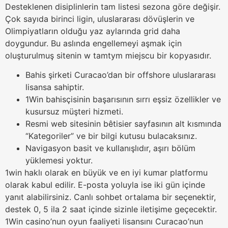
Desteklenen disiplinlerin tam listesi sezona göre değişir.
Çok sayıda birinci ligin, uluslararası dövüşlerin ve
Olimpiyatların olduğu yaz aylarında grid daha
doygundur. Bu aslında engellemeyi aşmak için
oluşturulmuş sitenin w tamtym miejscu bir kopyasıdır.
Bahis şirketi Curacao’dan bir offshore uluslararası
lisansa sahiptir.
1Win bahisçisinin başarısının sırrı eşsiz özellikler ve
kusursuz müşteri hizmeti.
Resmi web sitesinin bêtisier sayfasının alt kısmında
“Kategoriler” ve bir bilgi kutusu bulacaksınız.
Navigasyon basit ve kullanışlıdır, aşırı bölüm
yüklemesi yoktur.
1win haklı olarak en büyük ve en iyi kumar platformu
olarak kabul edilir. E-posta yoluyla ise iki gün içinde
yanıt alabilirsiniz. Canlı sohbet ortalama bir seçenektir,
destek 0, 5 ila 2 saat içinde sizinle iletişime geçecektir.
1Win casino’nun oyun faaliyeti lisansını Curacao’nun