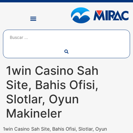
1win Casino Sah
Site, Bahis Ofisi,
Slotlar, Oyun
Makineler
1win Casino Sah Site, Bahis Ofisi, Slotlar, Oyun