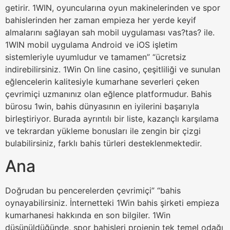
getirir. 1WIN, oyuncularına oyun makinelerinden ve spor
bahislerinden her zaman empieza her yerde keyif
almalarını sağlayan sah mobil uygulaması vas?tas? ile.
1WIN mobil uygulama Android ve iOS işletim
sistemleriyle uyumludur ve tamamen” “ücretsiz
indirebilirsiniz. 1Win On line casino, çeşitliliği ve sunulan
eğlencelerin kalitesiyle kumarhane severleri çeken
çevrimiçi uzmanınız olan eğlence platformudur. Bahis
bürosu 1win, bahis dünyasının en iyilerini başarıyla
birleştiriyor. Burada ayrıntılı bir liste, kazançlı karşılama
ve tekrardan yükleme bonusları ile zengin bir çizgi
bulabilirsiniz, farklı bahis türleri desteklenmektedir.
Ana
Doğrudan bu pencerelerden çevrimiçi” “bahis
oynayabilirsiniz. İnternetteki 1Win bahis şirketi empieza
kumarhanesi hakkında en son bilgiler. 1Win
düşünüldüğünde, spor bahisleri projenin tek temel odağı