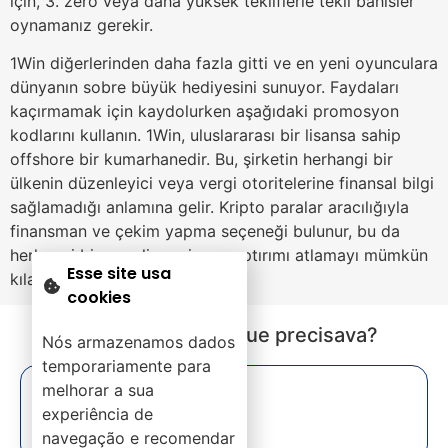
için, 3. zero veya daha yüksek tekliflerle tekli bahisler
oynamanız gerekir.
1Win diğerlerinden daha fazla gitti ve en yeni oyunculara
dünyanın sobre büyük hediyesini sunuyor. Faydaları
kaçırmamak için kaydolurken aşağıdaki promosyon
kodlarını kullanın. 1Win, uluslararası bir lisansa sahip
offshore bir kumarhanedir. Bu, şirketin herhangi bir
ülkenin düzenleyici veya vergi otoritelerine finansal bilgi
sağlamadığı anlamına gelir. Kripto paralar aracılığıyla
finansman ve çekim yapma seçeneği bulunur, bu da
herhangi bir engeli empieza yaptırımı atlamayı mümkün
Esse site usa
kılar.
cookies
Não encontrou o que precisava?
Nós armazenamos dados
temporariamente para
melhorar a sua
experiência de
navegação e recomendar