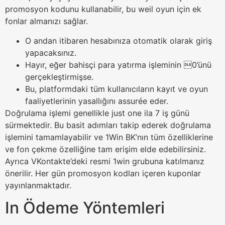
promosyon kodunu kullanabilir, bu weil oyun için ek
fonlar almanızı sağlar.
O andan itibaren hesabınıza otomatik olarak giriş
yapacaksınız.
Hayır, eğer bahisçi para yatırma işleminin 0’ünü
gerçekleştirmişse.
Bu, platformdaki tüm kullanıcıların kayıt ve oyun
faaliyetlerinin yasallığını assurée eder.
Doğrulama işlemi genellikle just one ila 7 iş günü
sürmektedir. Bu basit adımları takip ederek doğrulama
işlemini tamamlayabilir ve 1Win BK’nın tüm özelliklerine
ve fon çekme özelliğine tam erişim elde edebilirsiniz.
Ayrıca VKontakte’deki resmi 1win grubuna katılmanız
önerilir. Her gün promosyon kodları içeren kuponlar
yayınlanmaktadır.
In Ödeme Yöntemleri