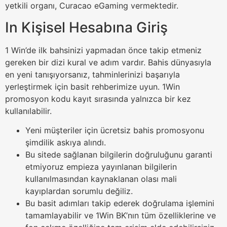
yetkili organı, Curacao eGaming vermektedir.
In Kişisel Hesabına Giriş
1 Win’de ilk bahsinizi yapmadan önce takip etmeniz
gereken bir dizi kural ve adım vardır. Bahis dünyasıyla
en yeni tanışıyorsanız, tahminlerinizi başarıyla
yerleştirmek için basit rehberimize uyun. 1Win
promosyon kodu kayıt sırasında yalnızca bir kez
kullanılabilir.
Yeni müşteriler için ücretsiz bahis promosyonu
şimdilik askıya alındı.
Bu sitede sağlanan bilgilerin doğruluğunu garanti
etmiyoruz empieza yayınlanan bilgilerin
kullanılmasından kaynaklanan olası mali
kayıplardan sorumlu değiliz.
Bu basit adımları takip ederek doğrulama işlemini
tamamlayabilir ve 1Win BK’nın tüm özelliklerine ve