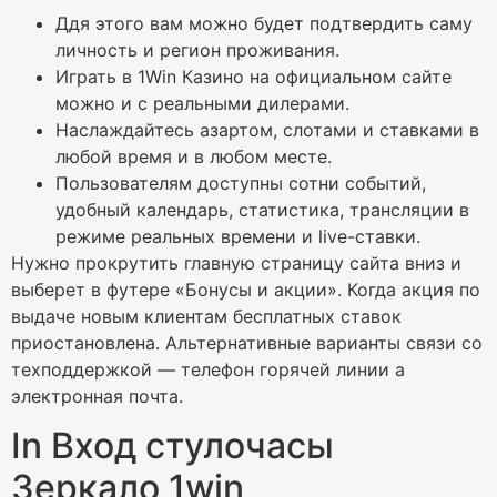
Ддя этого вам можно будет подтвердить саму
личность и регион проживания.
Играть в 1Win Казино на официальном сайте
можно и с реальными дилерами.
Наслаждайтесь азартом, слотами и ставками в
любой время и в любом месте.
Пользователям доступны сотни событий,
удобный календарь, статистика, трансляции в
режиме реальных времени и live-ставки.
Нужно прокрутить главную страницу сайта вниз и
выберет в футере «Бонусы и акции». Когда акция по
выдаче новым клиентам бесплатных ставок
приостановлена. Альтернативные варианты связи со
техподдержкой ― телефон горячей линии а
электронная почта.
In Вход стулочасы
Зеркало 1win