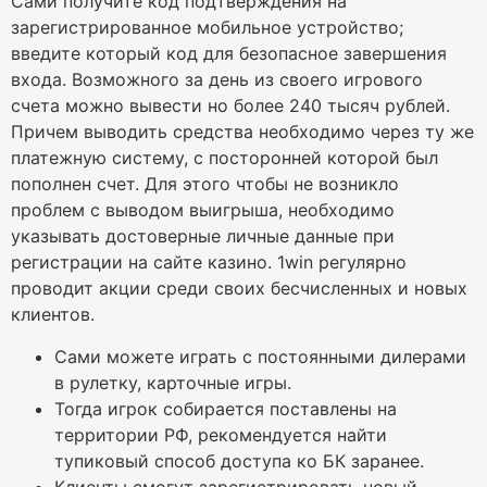
Сами получите код подтверждения на
зарегистрированное мобильное устройство;
введите который код для безопасное завершения
входа. Возможного за день из своего игрового
счета можно вывести но более 240 тысяч рублей.
Причем выводить средства необходимо через ту же
платежную систему, с посторонней которой был
пополнен счет. Для этого чтобы не возникло
проблем с выводом выигрыша, необходимо
указывать достоверные личные данные при
регистрации на сайте казино. 1win регулярно
проводит акции среди своих бесчисленных и новых
клиентов.
Сами можете играть с постоянными дилерами
в рулетку, карточные игры.
Тогда игрок собирается поставлены на
территории РФ, рекомендуется найти
тупиковый способ доступа ко БК заранее.
Клиенты смогут зарегистрировать новый