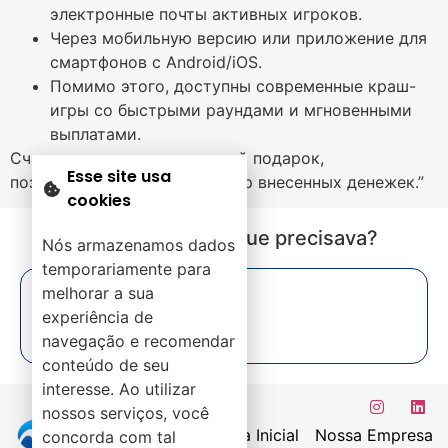
электронные почты активных игроков.
Через мобильную версию или приложение для
смартфонов с Android/iOS.
Помимо этого, доступны современные краш-
игры со быстрыми раундами и мгновенными
выплатами.
Счастливая пятница — новый подарок,
Esse site usa
позволяющий удвоить размер внесенных денежек.”
cookies
Não encontrou o que precisava?
Nós armazenamos dados
temporariamente para
melhorar a sua
experiência de
navegação e recomendar
conteúdo de seu
interesse. Ao utilizar
nossos serviços, você
Página Inicial
Nossa Empresa
concorda com tal