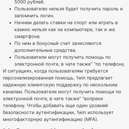
5000 рублей.
Пользователю нельзя будет получить пароль и
запомнить логин.
Начнем делать ставки на спорт или играть в
казино нельзя как на компьютере, так и же
смартфона.
По ним в бонусный счет зачисляются
дополнительные средства.
Пользователи могут получить помощь по
электронной почте, в чате также” “по телефону.
И ситуациях, когда пользователям требуется
персонализированная помощь, 1win предлагает
надежную клиентскую поддержку по нескольким
каналам. Пользователи могут получить помощи по
электронной почте, в чате также” “вопреки
телефону. Чтобы добавить еще один уровней
безопасности аутентификации, 1win использует
многофакторную аутентификацию (MFA).