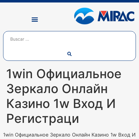
1win Официальное
Зеркало Онлайн
Казино 1w Вход И
Регистраци
1win Официальное Зеркало Онлайн Казино 1w Вход И