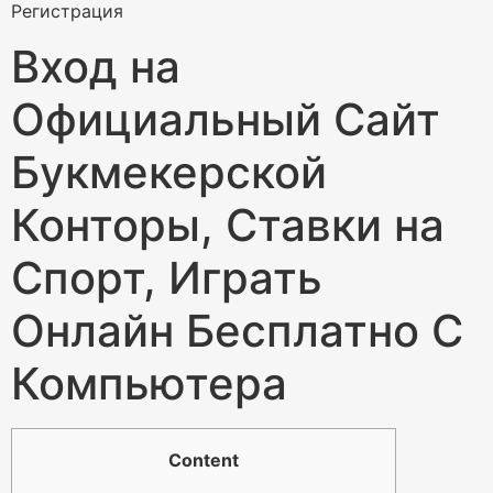
Регистрация
Вход на
Официальный Сайт
Букмекерской
Конторы, Ставки на
Спорт, Играть
Онлайн Бесплатно С
Компьютера
Content