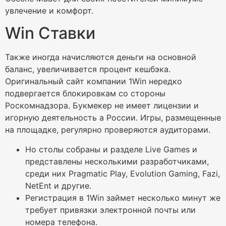
увлечение и комфорт.
Win Ставки
Также иногда начисляются деньги на основной
баланс, увеличивается процент кешбэка.
Оригинальный сайт компании 1Win нередко
подвергается блокировкам со стороны
Роскомнадзора. Букмекер не имеет лицензии и
игорную деятельность а России. Игры, размещенные
на площадке, регулярно проверяются аудиторами.
Но столы собраны и разделе Live Games и
представлены несколькими разработчиками,
среди них Pragmatic Play, Evolution Gaming, Fazi,
NetEnt и другие.
Регистрация в 1Win займет несколько минут же
требует привязки электронной почты или
номера телефона.