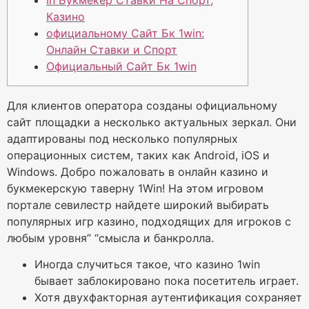
Казино
официальному Сайт Бк 1win:
Онлайн Ставки и Спорт
Официальный Сайт Бк 1win
Для клиентов оператора созданы официальному
сайт площадки а несколько актуальных зеркал. Они
адаптированы под несколько популярных
операционных систем, таких как Android, iOS и
Windows. Добро пожаловать в онлайн казино и
букмекерскую таверну 1Win! На этом игровом
портале севилестр найдете широкий выбирать
популярных игр казино, подходящих для игроков с
любым уровня” “смысла и банкролла.
Иногда случиться такое, что казино 1win
бывает заблокировано пока посетитель играет.
Хотя двухфакторная аутентификация сохраняет