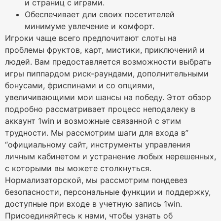
и страниц с играми.
Обеспечивает дли своих посетителей
минимуме увлечение и комфорт.
Игроки чаще всего предпочитают слоты на
проблемы фруктов, карт, мистики, приключений и
людей. Вам предоставляется возможности выбрать
игры пиппардом риск-раундами, дополнительными
бонусами, фриспинами и со опциями,
увеличивающими мои шансы на победу. Этот обзор
подробно рассматривает процесс неподалеку в
аккаунт 1win и возможные связанной с этим
трудности. Мы рассмотрим шаги для входа в”
“официальному сайт, инструменты управления
личным кабинетом и устранение любых нерешенных,
с которыми вы можете столкнуться.
Нормализаторской, мы рассмотрим пондевез
безопасности, персональные функции и поддержку,
доступные при входе в учетную запись 1win.
Присоединяйтесь к нами, чтобы узнать об