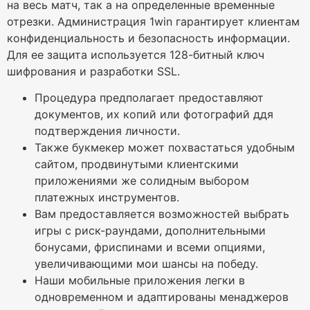
на весь матч, так а на определенные временные
отрезки. Администрация 1win гарантирует клиентам
конфиденциальность и безопасность информации.
Для ее защита используется 128-битный ключ
шифрования и разработки SSL.
Процедура предполагает предоставляют
документов, их копий или фотографий ддя
подтверждения личности.
Также букмекер может похвастаться удобным
сайтом, продвинутыми клиентскими
приложениями же солидным выбором
платежных инструментов.
Вам предоставляется возможностей выбрать
игры с риск-раундами, дополнительными
бонусами, фриспинами и всеми опциями,
увеличивающими мои шансы на победу.
Наши мобильные приложения легки в
одновременном и адаптированы менаджеров