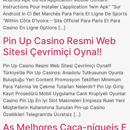
Instructions Pour Installer L’application 1win Apk” “Sur
Android In Ci Bet Marchés Para Paris Et Ligne De Sports
“Within Côte D’ivoire – Site Officiel Para Paris Et Para
Casino En Ligne Options […]
Pin Up Casino Resmi Web
Sitesi Çevrimiçi Oyna!!
Pin Up Casino Resmi Web Sitesi Çevrimiçi Oyna!!!
Türkiye’de Pin Up Casinos: Anadolu Tutkusunun Oyunla
Buluştuğu Yer! Content Promosyon Teklifleri Minimum
Para Yatırma Ve Çekme Tutarları Nelerdir? Pin Up Giriş:
Kayıt Prosedürü Mobil Uygulama Canlı Krupiyeli Oyunlar
Casino Pin Up En Iyi Slot Makineleri Empieza Rulet Yeni
Müşterilerin Kullanımına Sunulan Pin-up Casino
Özellikleri Telegram’da Ücretsiz […]
As Melhores Caça-níqueis E