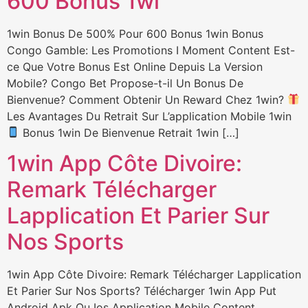
600 Bonus 1wi
1win Bonus De 500% Pour 600 Bonus 1win Bonus
Congo Gamble: Les Promotions I Moment Content Est-
ce Que Votre Bonus Est Online Depuis La Version
Mobile? Congo Bet Propose-t-il Un Bonus De
Bienvenue? Comment Obtenir Un Reward Chez 1win?
Les Avantages Du Retrait Sur L’application Mobile 1win
Bonus 1win De Bienvenue Retrait 1win […]
1win App Côte Divoire:
Remark Télécharger
Lapplication Et Parier Sur
Nos Sports
1win App Côte Divoire: Remark Télécharger Lapplication
Et Parier Sur Nos Sports? Télécharger 1win App Put
Android Apk Ou Ios Application Mobile Content