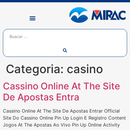
Categoria:
casino
Cassino Online At The Site
De Apostas Entra
Cassino Online At The Site De Apostas Entrar Official
Site Do Cassino Online Pin Up Login E Registro Content
Jogos At The Apostas Ao Vivo Pin Up Online Activity