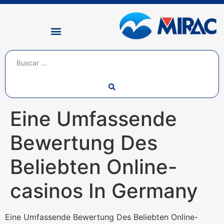
Eine Umfassende
Bewertung Des
Beliebten Online-
casinos In Germany
Eine Umfassende Bewertung Des Beliebten Online-