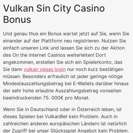
Vulkan Sin City Casino
Bonus
Und genau thus ein Bonus wartet jetzt auf Sie, wenn Sie
einander auf der Plattform neu registrieren. Nutzen Sie
einfach unseren Link und lassen Sie sich zu der Aktion
des On the internet Casinos weiterleiten! Dort
angekommen, erstellen Sie sich ein Spielerkonto, das
Sie dann
vulkan vegas login
nur noch kurz bestätigen
müssen. Besonders erfreulich ist jeder geringe nötige
Mindestauszahlungsbetrag bei E-Wallets darüber hinaus
der sehr hohe erlaubte Auszahlungsbetrag vonseiten
beeindruckenden 75. 000€ pro Monat.
Wenn Sie in Deutschland oder in Österreich leben, ist
dieses Spielen bei VulkanBet kein Problem. Auch in
zahlreichen anderen europäischen Ländern ist natürlich
der Zugriff bei unser Glücksspiel Angebot kein Problem.