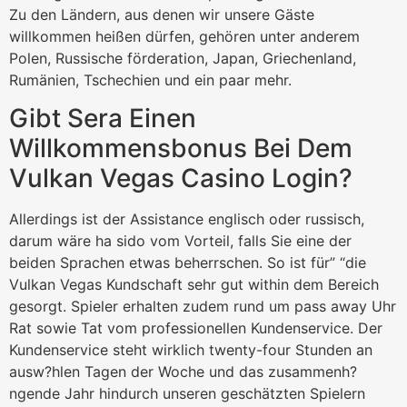
Zu den Ländern, aus denen wir unsere Gäste
willkommen heißen dürfen, gehören unter anderem
Polen, Russische förderation, Japan, Griechenland,
Rumänien, Tschechien und ein paar mehr.
Gibt Sera Einen
Willkommensbonus Bei Dem
Vulkan Vegas Casino Login?
Allerdings ist der Assistance englisch oder russisch,
darum wäre ha sido vom Vorteil, falls Sie eine der
beiden Sprachen etwas beherrschen. So ist für” “die
Vulkan Vegas Kundschaft sehr gut within dem Bereich
gesorgt. Spieler erhalten zudem rund um pass away Uhr
Rat sowie Tat vom professionellen Kundenservice. Der
Kundenservice steht wirklich twenty-four Stunden an
ausw?hlen Tagen der Woche und das zusammenh?
ngende Jahr hindurch unseren geschätzten Spielern