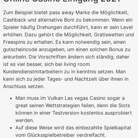
Zum Beispiel bietet pass away Marke die Möglichkeit,
Cashback und alternative Boni zu bekommen. Wenn ein
Spieler häufig Drehungen durchführt, kann er sein Level
erhöhen. Dazu gehört die Möglichkeit, Gratiswetten und
Freespins zu erhalten. Es kann notwendig sein, einen
gutscheincode anzugeben, um einen solchen Bonus zu
ankurbeln. Die Vorschriften ändern sich ständig, daher
ist es viel besser, sich bei living room
Kundendienstmitarbeitern zu in kenntnis setzen. Man
kann sich zu jeder Tages- und Nachtzeit über ihnen in
Anschluss setzen.
Man muss im Vulkan Las vegas Casino sogar a
great seinen Wettstrategien feilen, denn die Slots
können in einer Testversion kostenlos ausprobiert
werden.
Auf diese Weise wird das einbezahlte Spielkapital
vom Glücksspielbetreiber verdreifacht.