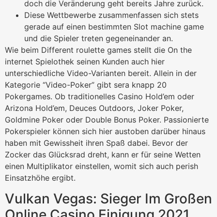
doch die Veränderung geht bereits Jahre zurück.
Diese Wettbewerbe zusammenfassen sich stets
gerade auf einen bestimmten Slot machine game
und die Spieler treten gegeneinander an.
Wie beim Different roulette games stellt die On the
internet Spielothek seinen Kunden auch hier
unterschiedliche Video-Varianten bereit. Allein in der
Kategorie “Video-Poker” gibt sera knapp 20
Pokergames. Ob traditionelles Casino Hold’em oder
Arizona Hold’em, Deuces Outdoors, Joker Poker,
Goldmine Poker oder Double Bonus Poker. Passionierte
Pokerspieler können sich hier austoben darüber hinaus
haben mit Gewissheit ihren Spaß dabei. Bevor der
Zocker das Glücksrad dreht, kann er für seine Wetten
einen Multiplikator einstellen, womit sich auch perish
Einsatzhöhe ergibt.
Vulkan Vegas: Sieger Im Großen
Online Casino Einigung 2021