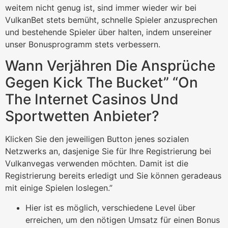
weitem nicht genug ist, sind immer wieder wir bei
VulkanBet stets bemüht, schnelle Spieler anzusprechen
und bestehende Spieler über halten, indem unsereiner
unser Bonusprogramm stets verbessern.
Wann Verjähren Die Ansprüche
Gegen Kick The Bucket” “On
The Internet Casinos Und
Sportwetten Anbieter?
Klicken Sie den jeweiligen Button jenes sozialen
Netzwerks an, dasjenige Sie für Ihre Registrierung bei
Vulkanvegas verwenden möchten. Damit ist die
Registrierung bereits erledigt und Sie können geradeaus
mit einige Spielen loslegen.”
Hier ist es möglich, verschiedene Level über
erreichen, um den nötigen Umsatz für einen Bonus