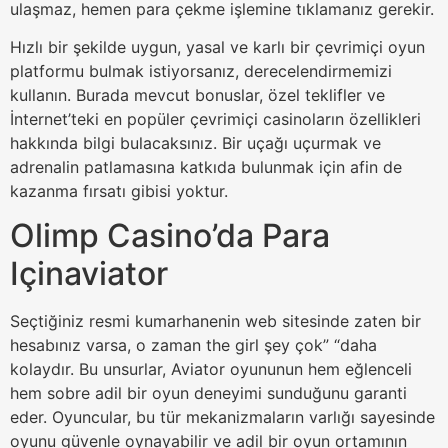
ulaşmaz, hemen para çekme işlemine tıklamanız gerekir.
Hızlı bir şekilde uygun, yasal ve karlı bir çevrimiçi oyun
platformu bulmak istiyorsanız, derecelendirmemizi
kullanın. Burada mevcut bonuslar, özel teklifler ve
İnternet’teki en popüler çevrimiçi casinoların özellikleri
hakkında bilgi bulacaksınız. Bir uçağı uçurmak ve
adrenalin patlamasına katkıda bulunmak için afin de
kazanma fırsatı gibisi yoktur.
Olimp Casino’da Para
Içinaviator
Seçtiğiniz resmi kumarhanenin web sitesinde zaten bir
hesabınız varsa, o zaman the girl şey çok” “daha
kolaydır. Bu unsurlar, Aviator oyununun hem eğlenceli
hem sobre adil bir oyun deneyimi sunduğunu garanti
eder. Oyuncular, bu tür mekanizmaların varlığı sayesinde
oyunu güvenle oynayabilir ve adil bir oyun ortamının