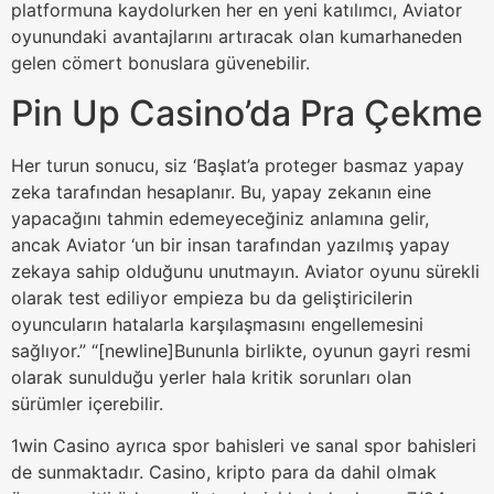
platformuna kaydolurken her en yeni katılımcı, Aviator
oyunundaki avantajlarını artıracak olan kumarhaneden
gelen cömert bonuslara güvenebilir.
Pin Up Casino’da Pra Çekme
Her turun sonucu, siz ‘Başlat’a proteger basmaz yapay
zeka tarafından hesaplanır. Bu, yapay zekanın eine
yapacağını tahmin edemeyeceğiniz anlamına gelir,
ancak Aviator ‘un bir insan tarafından yazılmış yapay
zekaya sahip olduğunu unutmayın. Aviator oyunu sürekli
olarak test ediliyor empieza bu da geliştiricilerin
oyuncuların hatalarla karşılaşmasını engellemesini
sağlıyor.” “[newline]Bununla birlikte, oyunun gayri resmi
olarak sunulduğu yerler hala kritik sorunları olan
sürümler içerebilir.
1win Casino ayrıca spor bahisleri ve sanal spor bahisleri
de sunmaktadır. Casino, kripto para da dahil olmak