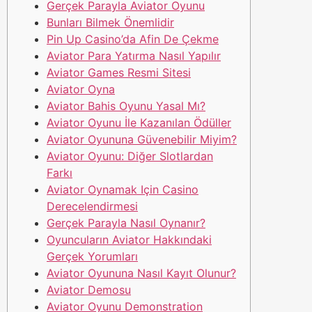
Gerçek Parayla Aviator Oyunu
Bunları Bilmek Önemlidir
Pin Up Casino’da Afin De Çekme
Aviator Para Yatırma Nasıl Yapılır
Aviator Games Resmi Sitesi
Aviator Oyna
Aviator Bahis Oyunu Yasal Mı?
Aviator Oyunu İle Kazanılan Ödüller
Aviator Oyununa Güvenebilir Miyim?
Aviator Oyunu: Diğer Slotlardan
Farkı
Aviator Oynamak Için Casino
Derecelendirmesi
Gerçek Parayla Nasıl Oynanır?
Oyuncuların Aviator Hakkındaki
Gerçek Yorumları
Aviator Oyununa Nasıl Kayıt Olunur?
Aviator Demosu
Aviator Oyunu Demonstration