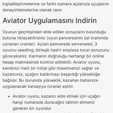
kişiselleştirmelerine ve farklı kamera açılarıyla uçuşlarını
deneyimlemelerine olanak tanır.
Aviator Uygulamasını Indirin
Oyunun geçmişinden elde edilen sonuçların bulunduğu
butona tıklayabilirsiniz (oyun penceresinin üst kısmında
oynanan oranlar). Açılan pencerede serverseed, 3
oyuncu seedling, birleşik hash’i empieza turun sonucunu
göreceksiniz. Karmanın doğruluğu herhangi bir online
hesap makinesinde kontrol edilebilir. Aviator oyunu,
kendinizi riskli bir initial gibi hissetmenizi sağlar ve
kazancınız, uçağını kaldırmayı başardığı yüksekliğe
bağlıdır. Bu durumda yükseklik, kazanan bahsinize
uygulanacak katsayıya (orana) eşittir.
Aviator oyunu, kazancı elde etmek için uçağın
hangi numarada duracağını tahmin etmeniz
gereken bir oyundur.