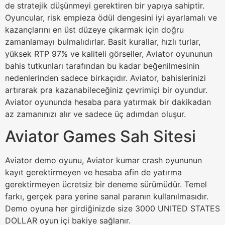
de stratejik düşünmeyi gerektiren bir yapıya sahiptir.
Oyuncular, risk empieza ödül dengesini iyi ayarlamalı ve
kazançlarını en üst düzeye çıkarmak için doğru
zamanlamayı bulmalıdırlar. Basit kurallar, hızlı turlar,
yüksek RTP 97% ve kaliteli görseller, Aviator oyununun
bahis tutkunları tarafından bu kadar beğenilmesinin
nedenlerinden sadece birkaçıdır. Aviator, bahislerinizi
artırarak pra kazanabileceğiniz çevrimiçi bir oyundur.
Aviator oyununda hesaba para yatırmak bir dakikadan
az zamanınızı alır ve sadece üç adımdan oluşur.
Aviator Games Sah Sitesi
Aviator demo oyunu, Aviator kumar crash oyununun
kayıt gerektirmeyen ve hesaba afin de yatırma
gerektirmeyen ücretsiz bir deneme sürümüdür. Temel
farkı, gerçek para yerine sanal paranın kullanılmasıdır.
Demo oyuna her girdiğinizde size 3000 UNITED STATES
DOLLAR oyun içi bakiye sağlanır.