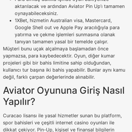
aktarılacak ve ardından Aviator Pin Up’ı tamamen
oynayabileceksiniz.
1XBet, hizmetin Australian visa, Mastercard,
Google Shell out ve Apple Pay aracılığıyla para
yatırma ve çekme işlemleri sunmasına olanak
tanıyan tamamen yasal bir temelde çalışır.
Müşteri bunu uçak alçalmaya başlamadan önce
yapmazsa, para kaybedecektir. Oyun, diğer kumar
projeleri gibi bir bahis limitine sahip olduğundan,
kullanıcı tur başına iki bahis yapabilir. Bunlar aynı kamu
değil, farklı çarpan değerlerinde alınabilir.
Aviator Oyununa Giriş Nasıl
Yapılır?
Curacao lisansı ile yasal hizmetler sunan bu platform,
spor bahisleri ve çeşitli internet casino oyunları ile
dikkat çekiyor. Pin-Up, kişisel ve finansal bilgilerin