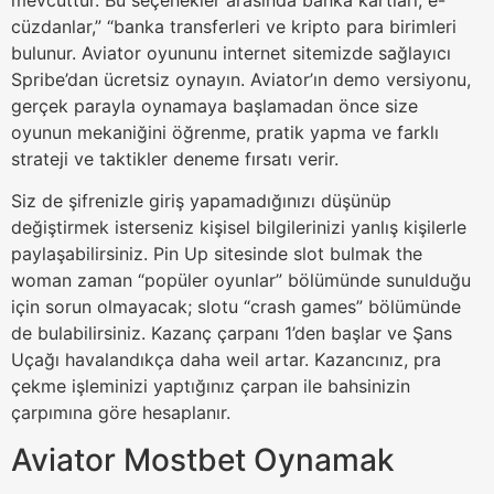
mevcuttur. Bu seçenekler arasında banka kartları, e-
cüzdanlar,” “banka transferleri ve kripto para birimleri
bulunur. Aviator oyununu internet sitemizde sağlayıcı
Spribe’dan ücretsiz oynayın. Aviator’ın demo versiyonu,
gerçek parayla oynamaya başlamadan önce size
oyunun mekaniğini öğrenme, pratik yapma ve farklı
strateji ve taktikler deneme fırsatı verir.
Siz de şifrenizle giriş yapamadığınızı düşünüp
değiştirmek isterseniz kişisel bilgilerinizi yanlış kişilerle
paylaşabilirsiniz. Pin Up sitesinde slot bulmak the
woman zaman “popüler oyunlar” bölümünde sunulduğu
için sorun olmayacak; slotu “crash games” bölümünde
de bulabilirsiniz. Kazanç çarpanı 1’den başlar ve Şans
Uçağı havalandıkça daha weil artar. Kazancınız, pra
çekme işleminizi yaptığınız çarpan ile bahsinizin
çarpımına göre hesaplanır.
Aviator Mostbet Oynamak