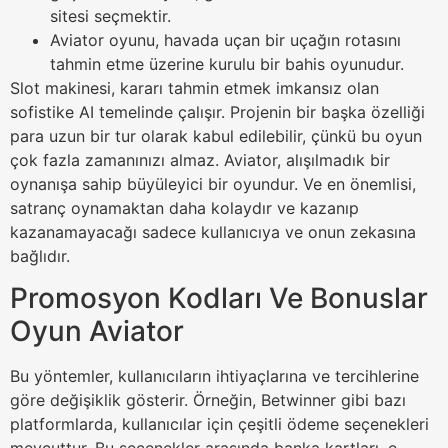
sitesi seçmektir.
Aviator oyunu, havada uçan bir uçağın rotasını
tahmin etme üzerine kurulu bir bahis oyunudur.
Slot makinesi, kararı tahmin etmek imkansız olan
sofistike AI temelinde çalışır. Projenin bir başka özelliği
para uzun bir tur olarak kabul edilebilir, çünkü bu oyun
çok fazla zamanınızı almaz. Aviator, alışılmadık bir
oynanışa sahip büyüleyici bir oyundur. Ve en önemlisi,
satranç oynamaktan daha kolaydır ve kazanıp
kazanamayacağı sadece kullanıcıya ve onun zekasına
bağlıdır.
Promosyon Kodları Ve Bonuslar
Oyun Aviator
Bu yöntemler, kullanıcıların ihtiyaçlarına ve tercihlerine
göre değişiklik gösterir. Örneğin, Betwinner gibi bazı
platformlarda, kullanıcılar için çeşitli ödeme seçenekleri