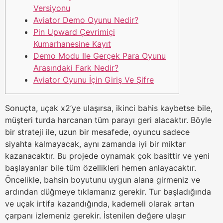
Versiyonu
Aviator Demo Oyunu Nedir?
Pin Upward Çevrimiçi
Kumarhanesine Kayıt
Demo Modu Ile Gerçek Para Oyunu
Arasındaki Fark Nedir?
Aviator Oyunu İçin Giriş Ve Şifre
Sonuçta, uçak x2’ye ulaşırsa, ikinci bahis kaybetse bile,
müşteri turda harcanan tüm parayı geri alacaktır. Böyle
bir strateji ile, uzun bir mesafede, oyuncu sadece
siyahta kalmayacak, aynı zamanda iyi bir miktar
kazanacaktır. Bu projede oynamak çok basittir ve yeni
başlayanlar bile tüm özellikleri hemen anlayacaktır.
Öncelikle, bahsin boyutunu uygun alana girmeniz ve
ardından düğmeye tıklamanız gerekir. Tur başladığında
ve uçak irtifa kazandığında, kademeli olarak artan
çarpanı izlemeniz gerekir. İstenilen değere ulaşır