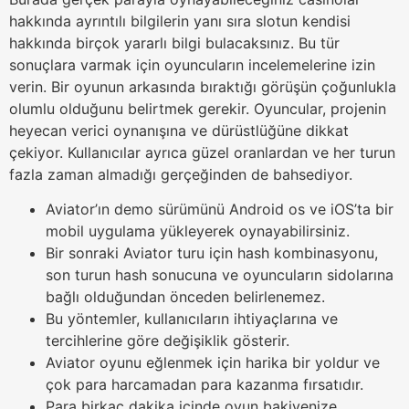
hakkında ayrıntılı bilgilerin yanı sıra slotun kendisi
hakkında birçok yararlı bilgi bulacaksınız. Bu tür
sonuçlara varmak için oyuncuların incelemelerine izin
verin. Bir oyunun arkasında bıraktığı görüşün çoğunlukla
olumlu olduğunu belirtmek gerekir. Oyuncular, projenin
heyecan verici oynanışına ve dürüstlüğüne dikkat
çekiyor. Kullanıcılar ayrıca güzel oranlardan ve her turun
fazla zaman almadığı gerçeğinden de bahsediyor.
Aviator’ın demo sürümünü Android os ve iOS’ta bir
mobil uygulama yükleyerek oynayabilirsiniz.
Bir sonraki Aviator turu için hash kombinasyonu,
son turun hash sonucuna ve oyuncuların sidolarına
bağlı olduğundan önceden belirlenemez.
Bu yöntemler, kullanıcıların ihtiyaçlarına ve
tercihlerine göre değişiklik gösterir.
Aviator oyunu eğlenmek için harika bir yoldur ve
çok para harcamadan para kazanma fırsatıdır.
Para birkaç dakika içinde oyun bakiyenize