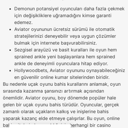
Demonun potansiyel oyuncuları daha fazla çekmek
için değişikliklere uğramadığını kimse garanti
edemez.
Aviator oyununun ücretsiz sürümü ile otomatik
stratejilerinizi deneyebilir veya uygun çözümler
bulmak için internete başvurabilirsiniz.
Sezgisel arayüzü ve basit kuralları ile oyun hem
sprained ankle yeni başlayanlara hem sprained
ankle de deneyimli oyunculara hitap ediyor.
Hollywoodbets, Aviator oyununu oynayabileceğiniz
en güvenilir online kumar sitelerinden biridir.
Bu nedenle uçak oyunu bahis kurallarını anlamak, oyun
sırasında kazanma şansınızı artırmak açısından
önemlidir. Aviator oyunu, boy dönemde popüler hale
gelen bir uçak oyunu bahis türüdür. Oyuncular, gerçek
zamanlı olarak uçakların kalkış ve inişlerine bahis
yaparak kazanç elde etmeye çalışırlar. Bu oyun, online
bahis sitelerinde yer aldığı için herhangi bir casino