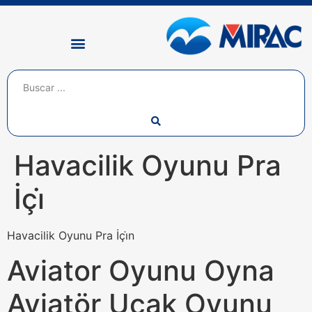
Havacilik Oyunu Pra
İçi̇
Havacilik Oyunu Pra İçi̇n
Aviator Oyunu Oyna
Aviatör Uçak Oyunu