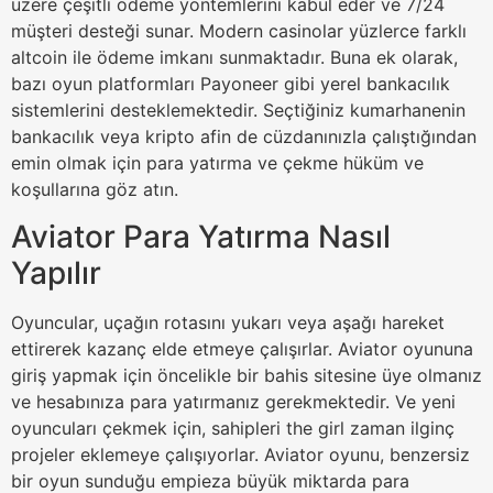
üzere çeşitli ödeme yöntemlerini kabul eder ve 7/24
müşteri desteği sunar. Modern casinolar yüzlerce farklı
altcoin ile ödeme imkanı sunmaktadır. Buna ek olarak,
bazı oyun platformları Payoneer gibi yerel bankacılık
sistemlerini desteklemektedir. Seçtiğiniz kumarhanenin
bankacılık veya kripto afin de cüzdanınızla çalıştığından
emin olmak için para yatırma ve çekme hüküm ve
koşullarına göz atın.
Aviator Para Yatırma Nasıl
Yapılır
Oyuncular, uçağın rotasını yukarı veya aşağı hareket
ettirerek kazanç elde etmeye çalışırlar. Aviator oyununa
giriş yapmak için öncelikle bir bahis sitesine üye olmanız
ve hesabınıza para yatırmanız gerekmektedir. Ve yeni
oyuncuları çekmek için, sahipleri the girl zaman ilginç
projeler eklemeye çalışıyorlar. Aviator oyunu, benzersiz
bir oyun sunduğu empieza büyük miktarda para