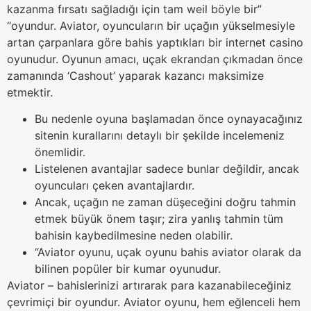
kazanma fırsatı sağladığı için tam weil böyle bir”
“oyundur. Aviator, oyuncuların bir uçağın yükselmesiyle
artan çarpanlara göre bahis yaptıkları bir internet casino
oyunudur. Oyunun amacı, uçak ekrandan çıkmadan önce
zamanında ‘Cashout’ yaparak kazancı maksimize
etmektir.
Bu nedenle oyuna başlamadan önce oynayacağınız
sitenin kurallarını detaylı bir şekilde incelemeniz
önemlidir.
Listelenen avantajlar sadece bunlar değildir, ancak
oyuncuları çeken avantajlardır.
Ancak, uçağın ne zaman düşeceğini doğru tahmin
etmek büyük önem taşır; zira yanlış tahmin tüm
bahisin kaybedilmesine neden olabilir.
“Aviator oyunu, uçak oyunu bahis aviator olarak da
bilinen popüler bir kumar oyunudur.
Aviator – bahislerinizi artırarak para kazanabileceğiniz
çevrimiçi bir oyundur. Aviator oyunu, hem eğlenceli hem