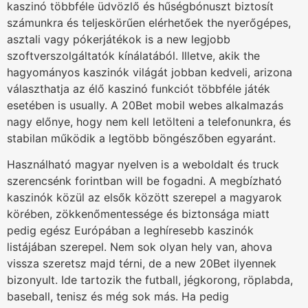
kaszinó többféle üdvözlő és hűségbónuszt biztosít
számunkra és teljeskörűen elérhetőek the nyerőgépes,
asztali vagy pókerjátékok is a new legjobb
szoftverszolgáltatók kínálatából. Illetve, akik the
hagyományos kaszinók világát jobban kedveli, arizona
választhatja az élő kaszinó funkciót többféle játék
esetében is usually. A 20Bet mobil webes alkalmazás
nagy előnye, hogy nem kell letölteni a telefonunkra, és
stabilan működik a legtöbb böngészőben egyaránt.
Használható magyar nyelven is a weboldalt és truck
szerencsénk forintban will be fogadni. A megbízható
kaszinók közül az elsők között szerepel a magyarok
körében, zökkenőmentessége és biztonsága miatt
pedig egész Európában a leghíresebb kaszinók
listájában szerepel. Nem sok olyan hely van, ahova
vissza szeretsz majd térni, de a new 20Bet ilyennek
bizonyult. Ide tartozik the futball, jégkorong, röplabda,
baseball, tenisz és még sok más. Ha pedig