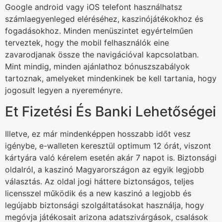
Google android vagy iOS telefont használhatsz
számlaegyenleged eléréséhez, kaszinójátékokhoz és
fogadásokhoz. Minden menüszintet egyértelműen
terveztek, hogy the mobil felhasználók eine
zavarodjanak össze the navigációval kapcsolatban.
Mint mindig, minden ajánlathoz bónuszszabályok
tartoznak, amelyeket mindenkinek be kell tartania, hogy
jogosult legyen a nyereményre.
Et Fizetési És Banki Lehetőségei
Illetve, ez már mindenképpen hosszabb időt vesz
igénybe, e-walleten keresztül optimum 12 órát, viszont
kártyára való kérelem esetén akár 7 napot is. Biztonsági
oldalról, a kaszinó Magyarországon az egyik legjobb
választás. Az oldal jogi háttere biztonságos, teljes
licensszel működik és a new kaszinó a legjobb és
legújabb biztonsági szolgáltatásokat használja, hogy
megóvja játékosait arizona adatszivárgások, csalások