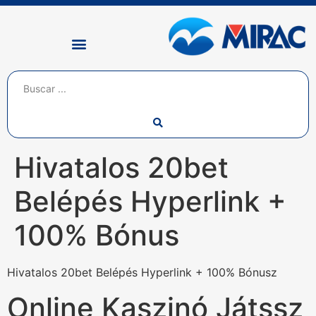
Hivatalos 20bet
Belépés Hyperlink +
100% Bónus
Hivatalos 20bet Belépés Hyperlink + 100% Bónusz
Online Kaszinó Játssz