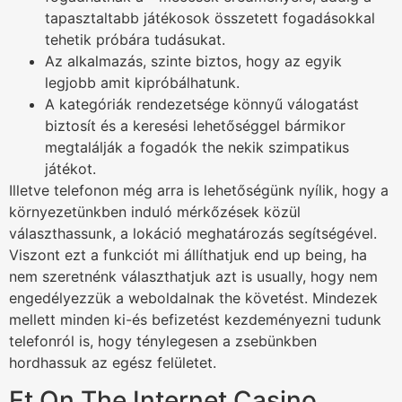
tapasztaltabb játékosok összetett fogadásokkal
tehetik próbára tudásukat.
Az alkalmazás, szinte biztos, hogy az egyik
legjobb amit kipróbálhatunk.
A kategóriák rendezetsége könnyű válogatást
biztosít és a keresési lehetőséggel bármikor
megtalálják a fogadók the nekik szimpatikus
játékot.
Illetve telefonon még arra is lehetőségünk nyílik, hogy a
környezetünkben induló mérkőzések közül
választhassunk, a lokáció meghatározás segítségével.
Viszont ezt a funkciót mi állíthatjuk end up being, ha
nem szeretnénk választhatjuk azt is usually, hogy nem
engedélyezzük a weboldalnak the követést. Mindezek
mellett minden ki-és befizetést kezdeményezni tudunk
telefonról is, hogy ténylegesen a zsebünkben
hordhassuk az egész felületet.
Et On The Internet Casino