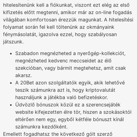
hitelesítenünk kell a fiókunkat, viszont ezt elég az első
kifizetés előtt megtenni, amikor már az on-line fogadás
világában komfortosan érezzük magunkat. A hitelesítési
folyamat során fel kell töltenünk az okmányaink
fénymásolatát, igazolva ezzel, hogy szabályosan
játszunk.
Szabadon megnézheted a nyerőgép-kollekciót,
megnézheted kedvenc meccseidet az élő
szekcióban, vagy bármit megtehetsz, amit csak
akarsz.
A 20Bet azon szolgáltatók egyik, akik lehetővé
teszik számunkra azt is, hogy kriptovalutát
használjunk a játékba való befizetéskor.
Üdvözlő bónuszok közül ez a szerencsejáték
website kifejezetten élre tör, hiszen a szokásoktól
eltérően nem egy, egyből kétféle bónuszt kínál
számunkra kezdőként.
Emellett fogadhatsz the következő gólt szerző