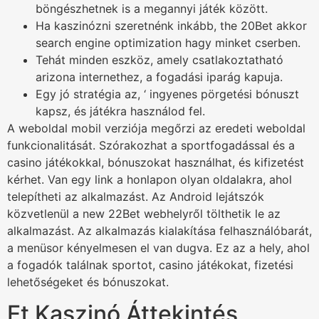
böngészhetnek is a megannyi játék között.
Ha kaszinózni szeretnénk inkább, the 20Bet akkor
search engine optimization hagy minket cserben.
Tehát minden eszköz, amely csatlakoztatható
arizona internethez, a fogadási iparág kapuja.
Egy jó stratégia az, ‘ ingyenes pörgetési bónuszt
kapsz, és játékra használod fel.
A weboldal mobil verziója megőrzi az eredeti weboldal
funkcionalitását. Szórakozhat a sportfogadással és a
casino játékokkal, bónuszokat használhat, és kifizetést
kérhet. Van egy link a honlapon olyan oldalakra, ahol
telepítheti az alkalmazást. Az Android lejátszók
közvetlenül a new 22Bet webhelyről tölthetik le az
alkalmazást. Az alkalmazás kialakítása felhasználóbarát,
a menüsor kényelmesen el van dugva. Ez az a hely, ahol
a fogadók találnak sportot, casino játékokat, fizetési
lehetőségeket és bónuszokat.
Et Kaszinó Áttekintés