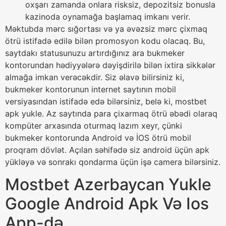
oxşarı zamanda onlara risksiz, depozitsiz bonusla
kazinoda oynamağa başlamaq imkanı verir.
Məktubda mərc sığortası və ya əvəzsiz mərc çixmaq
ötrü istifadə edilə bilən promosyon kodu olacaq. Bu,
saytdakı statusunuzu artırdığınız ara bukmeker
kontorundan hədiyyələrə dəyişdirilə bilən ixtira sikkələr
almağa imkan verəcəkdir. Siz əlavə bilirsiniz ki,
bukmeker kontorunun internet saytının mobil
versiyasından istifadə edə bilərsiniz, belə ki, mostbet
apk yukle. Az saytında para çixarmaq ötrü əbədi olaraq
kompüter arxasında oturmaq lazım xeyr, çünki
bukmeker kontorunda Android və İOS ötrü mobil
proqram dövlət. Açılan səhifədə siz android üçün apk
yükləyə və sonrakı qondarma üçün işə camera bilərsiniz.
Mostbet Azerbaycan Yukle
Google Android Apk Və Ios
App-də