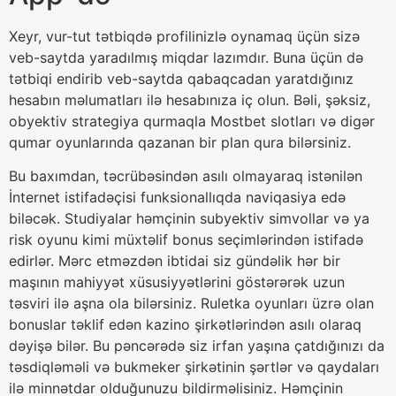
Xeyr, vur-tut tətbiqdə profilinizlə oynamaq üçün sizə
veb-saytda yaradılmış miqdar lazımdır. Buna üçün də
tətbiqi endirib veb-saytda qabaqcadan yaratdığınız
hesabın məlumatları ilə hesabınıza iç olun. Bəli, şəksiz,
obyektiv strategiya qurmaqla Mostbet slotları və digər
qumar oyunlarında qazanan bir plan qura bilərsiniz.
Bu baxımdan, təcrübəsindən asılı olmayaraq istənilən
İnternet istifadəçisi funksionallıqda naviqasiya edə
biləcək. Studiyalar həmçinin subyektiv simvollar və ya
risk oyunu kimi müxtəlif bonus seçimlərindən istifadə
edirlər. Mərc etməzdən ibtidai siz gündəlik hər bir
maşının mahiyyət xüsusiyyətlərini göstərərək uzun
təsviri ilə aşna ola bilərsiniz. Ruletka oyunları üzrə olan
bonuslar təklif edən kazino şirkətlərindən asılı olaraq
dəyişə bilər. Bu pəncərədə siz irfan yaşına çatdığınızı da
təsdiqləməli və bukmeker şirkətinin şərtlər və qaydaları
ilə minnətdar olduğunuzu bildirməlisiniz. Həmçinin