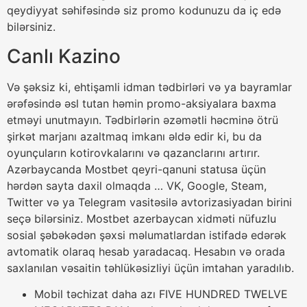
qeydiyyat səhifəsində siz promo kodunuzu da iç edə
bilərsiniz.
Canlı Kazino
Və şəksiz ki, ehtişamli idman tədbirləri və ya bayramlar
ərəfəsində əsl tutan həmin promo-aksiyalara baxma
etməyi unutmayın. Tədbirlərin əzəmətli həcminə ötrü
şirkət marjanı azaltmaq imkanı əldə edir ki, bu da
oyunçuların kotirovkalarını və qazanclarını artırır.
Azərbaycanda Mostbet qeyri-qanuni statusa üçün
hərdən sayta daxil olmaqda … VK, Google, Steam,
Twitter və ya Telegram vasitəsilə avtorizasiyadan birini
seçə bilərsiniz. Mostbet azerbaycan xidməti nüfuzlu
sosial şəbəkədən şəxsi məlumatlardan istifadə edərək
avtomatik olaraq hesab yaradacaq. Hesabın və orada
saxlanılan vəsaitin təhlükəsizliyi üçün imtahan yaradılıb.
Mobil təchizat daha azı FIVE HUNDRED TWELVE