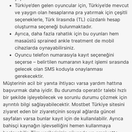
Türkiye’den gelen oyuncular için, Türkiye’de mevcut
ve yaygın olan hesaplarına pra yatırmak için çeşitli
seçeneklerle, Türk lirasında (TL) cüzdanlı hesap
oluşturma seçeneği bulunmaktadır.
Ayrıca, daha fazla rahatlık için bu oyunları hem
masaüstü sprained ankle treatment de mobil
cihazlarda oynayabilirsiniz.
Oyuncu telefon numarasıyla kayıt seçeneğini
seçerse – belirtilen numaranın kayıt işlemi sırasında
gelecek olan SMS koduyla onaylanması
gerekecektir.
Müşterinin acil bir yanıta ihtiyacı varsa yardım hattına
başvurmak daha iyidir. Bu durumda operatör talebi hızlı
bir şekilde işleyebilecek ve sorunlu durumu çözmek için
ayrıntılı bilgi sağlayabilecektir. Mostbet Türkiye sitesini
ziyaret eden bir ziyaretçinin sosyal ağlarda güncel
sayfaları varsa bunlar kayıt için de kullanılabilir. Ayrıca
bahisçi kaynağın işlevselliğini hemen kullanmaya