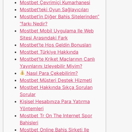
Mostbet Çevrimiçi Kumarhanesi
Mostbet’teki Oyun Sağlayıcıları
Mostbet’in Diğer Bahis Sitelerinden”
“farkı Nedir?
Mostbet Mobil Uygulama Ile Web
Sitesi Arasındaki Fark
Mostbet’te Hoş Geldin Bonusları
Mostbet Türkiye Hakkında
Mostbet’te Kriket Maçlarının Canlı
Yayınlarını Izleyebilir Miyim?
Nasıl Para Çekebilirim?
Mostbet Müşteri Destek Hizmeti
Mostbet Hakkında Sıkça Sorulan
Sorular
Kişisel Hesabınıza Para Yatırma
Yöntemleri
Mostbet Tr On The Internet Spor
Bahisleri
Mostbet Online Bahis Şirketi Ile