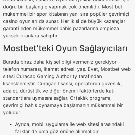
doğru bir başlangıç yapmak çok önemlidir. Most bet
mükemmel bir spor kitabının yanı sıra popüler çevrimiçi
casino oyunları da sunar. Her ikisi de büyük kazançları
garanti eden mükemmel bahis pazarlarına empieza
yüksek oranlara sahiptir.
Mostbet’teki Oyun Sağlayıcıları
Burada biraz daha kişisel bilgi vermeniz gerekiyor –
telefon numarası, ikamet adresi, yaş. Evet, Mostbet web
sitesi Curacao Gaming Authority tarafından
lisanslanmıştır. Curaçao lisansı, operatörün güvenlik,
adalet, dürüstlük ve diğer önemli faktörlerde katı
standartlara uymasını sağlar. Ortaklık programı,
çevrimiçi bahis oynamaya başlamanın mükemmel bir
yoludur.
Ayrıca, mobil uygulama ile web sitesi arasındaki
farklar de uma göz önüne alınmalıdır.