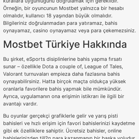
kurallara uygunluğunu doğrulamak için gereklidir.
Örneğin, bir oyuncunun Mostbet yalnızca bir hesabı
olmalıdır, kullanıcı 18 yaşından büyük olmalıdır.
Bilgileriniz doğrulanmadan para yatıramaz, bahis
oynayamaz, casino oynayamaz veya para çekemezsiniz.
Mostbet Türkiye Hakkında
Bu şirket, eSports disiplinlerine bahis yapma fırsatı
sunar – özellikle Dota a couple of, League of Tales,
Valorant turnuvaları empieza daha fazlasına bahis
oynayabilirsiniz. Hatta birçok maçta oldukça yüksek
oranlarla favorilere bahis yapmak bile mümkündür.
Ayrıca, uygulamanın ona erişimin istikrarı ile ilgili bir
avantajı vardır.
Bu oyunlar gerçekçi grafiklerle gelir ve yarış pisti
bahisleri ve hızlı erişim için favori bahislerinizi kaydetme
gibi ek özelliklere sahiptir. Ücretsiz bahisler, online
bahislerinizden till?g para kazanmanın bir başka yoludur.