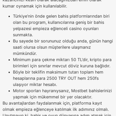
kumar oynamak için kullanılabilir.
Türkiye’nin önde gelen bahis platformlarından biri
olan bu program, kullanıcılarına geniş bir bahis
yelpazesi empieza eğlenceli casino oyunları
sunmakta.
Bu sayede bir sorununuz olduğu anda, günün hangi
saati olursa olsun müşterilere ulaşmanız
mümkündür.
Minimum para çekme miktarı 50 TL’dir, kripto para
birimleri için sınırlar mevcut döviz kuruna bağlıdır.
Böyle bir teklifin maksimum tutarı toplam hem
hesaplarına para 2500 TRY OUT hem 250fs
ulaşıyor miktar hesabı.
Motor sporları hayranıysanız, Mostbet bahislerinizi
yapmak için mükemmel bir yer olacaktır.
Bu avantajlardan faydalanmak için, platforma kayıt
olmak empieza eğlenceye katılmak ilk adımınız olmalı.
Unutmayın ki, bahis ve oyun dünyasına adım atmak için