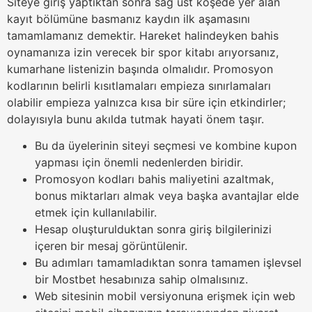
Siteye giriş yaptıktan sonra sağ üst köşede yer alan
kayıt bölümüne basmanız kaydın ilk aşamasını
tamamlamanız demektir. Hareket halindeyken bahis
oynamanıza izin verecek bir spor kitabı arıyorsanız,
kumarhane listenizin başında olmalıdır. Promosyon
kodlarının belirli kısıtlamaları empieza sınırlamaları
olabilir empieza yalnızca kısa bir süre için etkindirler;
dolayısıyla bunu akılda tutmak hayati önem taşır.
Bu da üyelerinin siteyi seçmesi ve kombine kupon
yapması için önemli nedenlerden biridir.
Promosyon kodları bahis maliyetini azaltmak,
bonus miktarları almak veya başka avantajlar elde
etmek için kullanılabilir.
Hesap oluşturulduktan sonra giriş bilgilerinizi
içeren bir mesaj görüntülenir.
Bu adımları tamamladıktan sonra tamamen işlevsel
bir Mostbet hesabınıza sahip olmalısınız.
Web sitesinin mobil versiyonuna erişmek için web