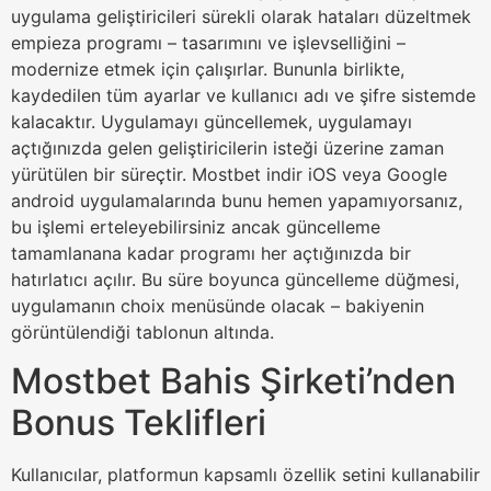
uygulama geliştiricileri sürekli olarak hataları düzeltmek
empieza programı – tasarımını ve işlevselliğini –
modernize etmek için çalışırlar. Bununla birlikte,
kaydedilen tüm ayarlar ve kullanıcı adı ve şifre sistemde
kalacaktır. Uygulamayı güncellemek, uygulamayı
açtığınızda gelen geliştiricilerin isteği üzerine zaman
yürütülen bir süreçtir. Mostbet indir iOS veya Google
android uygulamalarında bunu hemen yapamıyorsanız,
bu işlemi erteleyebilirsiniz ancak güncelleme
tamamlanana kadar programı her açtığınızda bir
hatırlatıcı açılır. Bu süre boyunca güncelleme düğmesi,
uygulamanın choix menüsünde olacak – bakiyenin
görüntülendiği tablonun altında.
Mostbet Bahis Şirketi’nden
Bonus Teklifleri
Kullanıcılar, platformun kapsamlı özellik setini kullanabilir