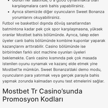
karşılaşmalara canlı bahis yapabilirsiniz.
Ayrıca sitemizde diğer oyuncuların Sweet Bonanza
yorumlarını okuyabilirsiniz.
Futbol ve basketbol dışında dövüş sanatlarından
batmintona kadar pek çok spor karşılaşmasına, yüksek
oranlar Mostbet bahis bölümünde. Ayrıca, talep eden
üyeler canlı bahis bölümünde kombine kuponlar yaparak
kazançlarını arttırabilir. Casino bölümünde ise
birbirinden farklı slot machine oyunları üyeleri
beklemekte. Canlı casino kısmında pek çok masada
istenilen oyunu oynamak ve kazanç elde etmek yine
Mostbet’te mümkün. Sweet Bonanza’daki demo modu,
oyuncuların para yatırmak veya gerçek parayla bahis
yapmak zorunda kalmadan oyunu test etmelerini sağlar.
Mostbet Tr Casino’sunda
Promosyon Kodları