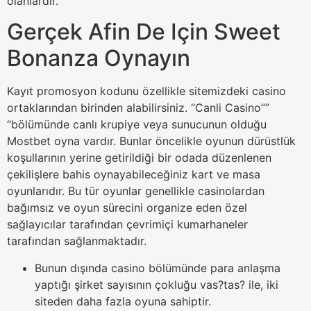
olanlardır.
Gerçek Afin De Için Sweet
Bonanza Oynayın
Kayıt promosyon kodunu özellikle sitemizdeki casino
ortaklarından birinden alabilirsiniz. “Canli Casino””
“bölümünde canlı krupiye veya sunucunun olduğu
Mostbet oyna vardır. Bunlar öncelikle oyunun dürüstlük
koşullarının yerine getirildiği bir odada düzenlenen
çekilişlere bahis oynayabileceğiniz kart ve masa
oyunlarıdır. Bu tür oyunlar genellikle casinolardan
bağımsız ve oyun sürecini organize eden özel
sağlayıcılar tarafından çevrimiçi kumarhaneler
tarafından sağlanmaktadır.
Bunun dışında casino bölümünde para anlaşma
yaptığı şirket sayısının çokluğu vas?tas? ile, iki
siteden daha fazla oyuna sahiptir.