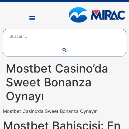
Mostbet Casino’da
Sweet Bonanza
Oynayı
Mostbet Casino’da Sweet Bonanza Oynayın
Mostbet Bahisçisi: En