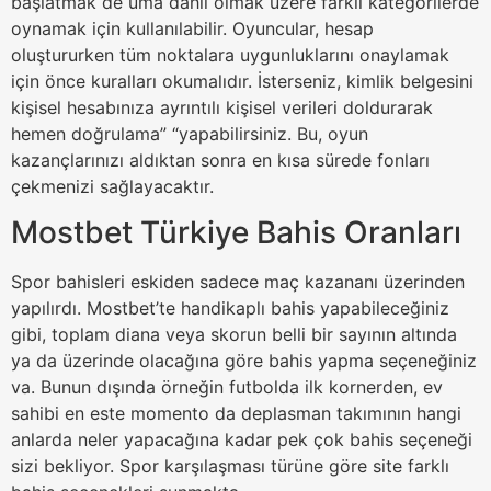
başlatmak de uma dahil olmak üzere farklı kategorilerde
oynamak için kullanılabilir. Oyuncular, hesap
oluştururken tüm noktalara uygunluklarını onaylamak
için önce kuralları okumalıdır. İsterseniz, kimlik belgesini
kişisel hesabınıza ayrıntılı kişisel verileri doldurarak
hemen doğrulama” “yapabilirsiniz. Bu, oyun
kazançlarınızı aldıktan sonra en kısa sürede fonları
çekmenizi sağlayacaktır.
Mostbet Türkiye Bahis Oranları
Spor bahisleri eskiden sadece maç kazananı üzerinden
yapılırdı. Mostbet’te handikaplı bahis yapabileceğiniz
gibi, toplam diana veya skorun belli bir sayının altında
ya da üzerinde olacağına göre bahis yapma seçeneğiniz
va. Bunun dışında örneğin futbolda ilk kornerden, ev
sahibi en este momento da deplasman takımının hangi
anlarda neler yapacağına kadar pek çok bahis seçeneği
sizi bekliyor. Spor karşılaşması türüne göre site farklı