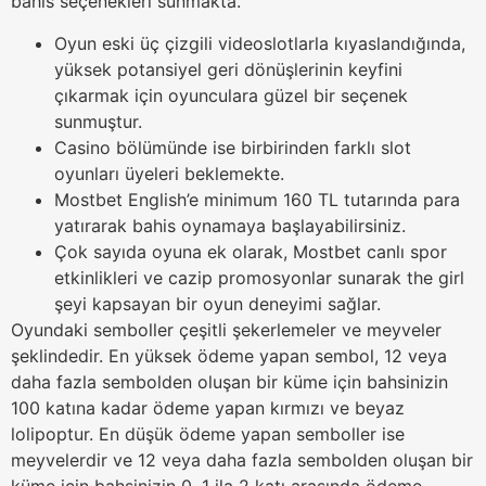
bahis seçenekleri sunmakta.
Oyun eski üç çizgili videoslotlarla kıyaslandığında,
yüksek potansiyel geri dönüşlerinin keyfini
çıkarmak için oyunculara güzel bir seçenek
sunmuştur.
Casino bölümünde ise birbirinden farklı slot
oyunları üyeleri beklemekte.
Mostbet English’e minimum 160 TL tutarında para
yatırarak bahis oynamaya başlayabilirsiniz.
Çok sayıda oyuna ek olarak, Mostbet canlı spor
etkinlikleri ve cazip promosyonlar sunarak the girl
şeyi kapsayan bir oyun deneyimi sağlar.
Oyundaki semboller çeşitli şekerlemeler ve meyveler
şeklindedir. En yüksek ödeme yapan sembol, 12 veya
daha fazla sembolden oluşan bir küme için bahsinizin
100 katına kadar ödeme yapan kırmızı ve beyaz
lolipoptur. En düşük ödeme yapan semboller ise
meyvelerdir ve 12 veya daha fazla sembolden oluşan bir
küme için bahsinizin 0, 1 ila 2 katı arasında ödeme