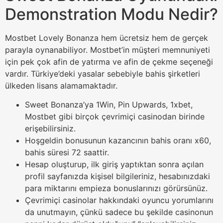
Demonstration Modu Nedir?
Mostbet Lovely Bonanza hem ücretsiz hem de gerçek
parayla oynanabiliyor. Mostbet’in müşteri memnuniyeti
için pek çok afin de yatırma ve afin de çekme seçeneği
vardır. Türkiye’deki yasalar sebebiyle bahis şirketleri
ülkeden lisans alamamaktadır.
Sweet Bonanza’ya 1Win, Pin Upwards, 1xbet,
Mostbet gibi birçok çevrimiçi casinodan birinde
erişebilirsiniz.
Hoşgeldin bonusunun kazancının bahis oranı x60,
bahis süresi 72 saattir.
Hesap oluşturup, ilk giriş yaptıktan sonra açılan
profil sayfanızda kişisel bilgileriniz, hesabınızdaki
para miktarını empieza bonuslarınızı görürsünüz.
Çevrimiçi casinolar hakkındaki oyuncu yorumlarını
da unutmayın, çünkü sadece bu şekilde casinonun