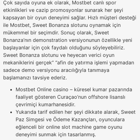
Çok sayıda oyuna ek olarak, Mostbet canlı spor
etkinlikleri ve cazip promosyonlar sunarak her şeyi
kapsayan bir oyun deneyimi sağlar. Hızlı müşteri desteği
ile Mostbet, Sweet Bonanza slotunu oynamak için
mükemmel bir seçimdir. Sonuç olarak, Sweet
Bonanza’nın demonstration versiyonunun özellikle yeni
başlayanlar için çok faydalı olduğunu söyleyebiliriz.
Sweet Bonanza slotunu ve heyecan verici oyun
mekaniklerini gerçek” “afin de yatırma işlemi yapmadan
sadece demo versiyonu aracılığıyla tanımaya
başlamanızı tavsiye ederiz.
Mostbet Online casino – küresel kumar pazarında
faaliyet gösteren Curaçao’nun offshore lisanslı
çevrimiçi kumarhanesidir.
Yukarıda tarif edilen her şeyi dikkate alarak, Sweet
Paz Simgesi ve Ödeme Kazançları, oyunculara
eğlenceli bir online slot machine game oyunu
deneyimi sunmak için tasarlanmış.