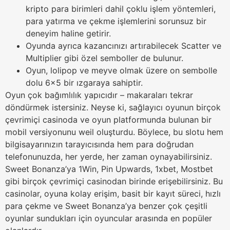
kripto para birimleri dahil çoklu işlem yöntemleri,
para yatırma ve çekme işlemlerini sorunsuz bir
deneyim haline getirir.
Oyunda ayrıca kazancınızı artırabilecek Scatter ve
Multiplier gibi özel semboller de bulunur.
Oyun, lolipop ve meyve olmak üzere on sembolle
dolu 6×5 bir ızgaraya sahiptir.
Oyun çok bağımlılık yapıcıdır – makaraları tekrar
döndürmek istersiniz. Neyse ki, sağlayıcı oyunun birçok
çevrimiçi casinoda ve oyun platformunda bulunan bir
mobil versiyonunu weil oluşturdu. Böylece, bu slotu hem
bilgisayarınızın tarayıcısında hem para doğrudan
telefonunuzda, her yerde, her zaman oynayabilirsiniz.
Sweet Bonanza’ya 1Win, Pin Upwards, 1xbet, Mostbet
gibi birçok çevrimiçi casinodan birinde erişebilirsiniz. Bu
casinolar, oyuna kolay erişim, basit bir kayıt süreci, hızlı
para çekme ve Sweet Bonanza’ya benzer çok çeşitli
oyunlar sundukları için oyuncular arasında en popüler