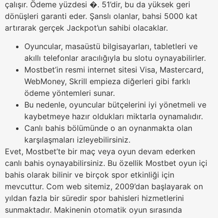
çalışır. Ödeme yüzdesi �. 51’dir, bu da yüksek geri
dönüşleri garanti eder. Şanslı olanlar, bahsi 5000 kat
artırarak gerçek Jackpot’un sahibi olacaklar.
Oyuncular, masaüstü bilgisayarları, tabletleri ve
akıllı telefonlar aracılığıyla bu slotu oynayabilirler.
Mostbet’in resmi internet sitesi Visa, Mastercard,
WebMoney, Skrill empieza diğerleri gibi farklı
ödeme yöntemleri sunar.
Bu nedenle, oyuncular bütçelerini iyi yönetmeli ve
kaybetmeye hazır oldukları miktarla oynamalıdır.
Canlı bahis bölümünde o an oynanmakta olan
karşılaşmaları izleyebilirsiniz.
Evet, Mostbet’te bir maç veya oyun devam ederken
canlı bahis oynayabilirsiniz. Bu özellik Mostbet oyun içi
bahis olarak bilinir ve birçok spor etkinliği için
mevcuttur. Com web sitemiz, 2009’dan başlayarak on
yıldan fazla bir süredir spor bahisleri hizmetlerini
sunmaktadır. Makinenin otomatik oyun sırasında