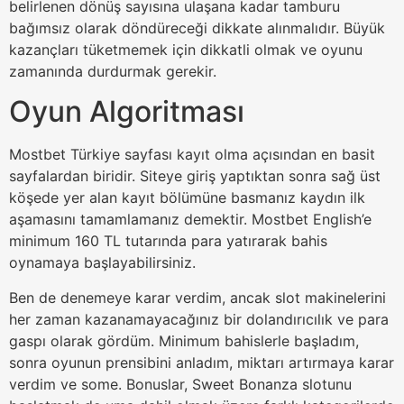
belirlenen dönüş sayısına ulaşana kadar tamburu
bağımsız olarak döndüreceği dikkate alınmalıdır. Büyük
kazançları tüketmemek için dikkatli olmak ve oyunu
zamanında durdurmak gerekir.
Oyun Algoritması
Mostbet Türkiye sayfası kayıt olma açısından en basit
sayfalardan biridir. Siteye giriş yaptıktan sonra sağ üst
köşede yer alan kayıt bölümüne basmanız kaydın ilk
aşamasını tamamlamanız demektir. Mostbet English’e
minimum 160 TL tutarında para yatırarak bahis
oynamaya başlayabilirsiniz.
Ben de denemeye karar verdim, ancak slot makinelerini
her zaman kazanamayacağınız bir dolandırıcılık ve para
gaspı olarak gördüm. Minimum bahislerle başladım,
sonra oyunun prensibini anladım, miktarı artırmaya karar
verdim ve some. Bonuslar, Sweet Bonanza slotunu