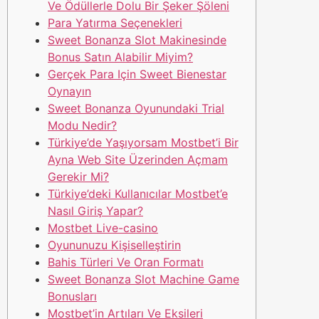
Ve Ödüllerle Dolu Bir Şeker Şöleni
Para Yatırma Seçenekleri
Sweet Bonanza Slot Makinesinde
Bonus Satın Alabilir Miyim?
Gerçek Para Için Sweet Bienestar
Oynayın
Sweet Bonanza Oyunundaki Trial
Modu Nedir?
Türkiye’de Yaşıyorsam Mostbet’i Bir
Ayna Web Site Üzerinden Açmam
Gerekir Mi?
Türkiye’deki Kullanıcılar Mostbet’e
Nasıl Giriş Yapar?
Mostbet Live-casino
Oyununuzu Kişiselleştirin
Bahis Türleri Ve Oran Formatı
Sweet Bonanza Slot Machine Game
Bonusları
Mostbet’in Artıları Ve Eksileri