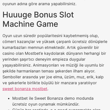
oyunun adına göre arama yapabilirsiniz.
Huuuge Bonus Slot
Machine Game
Oyun uzun süredir popülaritesini kaybetmemiş olup,
cömert kazançlar ve yüksek çarpanlı ücretsiz dönüşlerle
kumarbazları memnun etmektedir. Artık güvenilir bir
casino olan Mostbet’e kaydolarak dünyanın herhangi bir
yerinden şaşırtıcı deneyim empieza duygular
yaşayabilirsiniz. Animasyonları ve müziği ile uyumlu bir
şekilde harmanlanan teması şekerden ilham alıyor.
Semboller arasında yer joe elma, üzüm, muz, erik, kalp
ve şekerlerle birlikte büyülü bir manzara yaratılıyor
sweet bonanza mostbet
.
Mostbet ile Sweet Bonanza demo modunda
ücretsiz oyun oynamak mümkündür.
Günün her saatinde, o a good oynanmakta olan