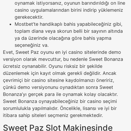
oynamak istiyorsanız, oyunun barındırıldığı on line
casino uygulamalarından birini indirip yüklemeniz
gerekecektir.
Mostbet’te handikaplı bahis yapabileceğiniz gibi,
toplam diana veya skorun belli bir sayının altında
ya da üzerinde olacağına göre bahis yapma
seçeneğiniz va.
Evet, Sweet Paz oyunu en iyi casino sitelerinde demo
versiyon olarak mevcuttur, bu nedenle Sweet Bonanza
ücretsiz oynanabilir. Oyunu risksiz bir şekilde
düzenlemek için kayıt olmak gerekli değildir. Ancak
çevrimiçi bir casino sitesine kaydolmanızı öneririz,
çünkü demo versiyonunu oynadıktan sonra Sweet
Bonanza’yı gerçek para ile oynamak kolay olacaktır.
Sweet Bonanza oynayabileceğiniz bir casino seçimi
sorumlulukla yapılmalıdır. Öncelikle, lisansı ve iyi bir
itibara sahip siteleri seçmeniz gerekmektedir.
Sweet Paz Slot Makinesinde