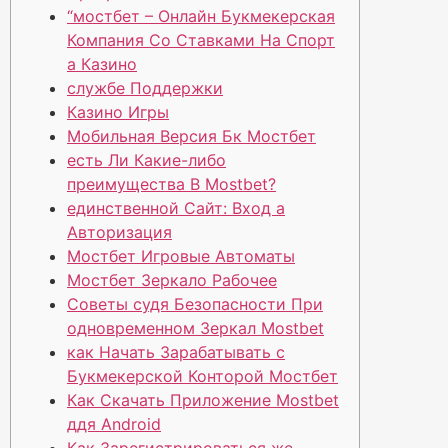
“мостбет – Онлайн Букмекерская
Компания Со Ставками На Спорт
а Казино
службе Поддержки
Казино Игры
Мобильная Версия Бк Мостбет
есть Ли Какие-либо
преимущества В Mostbet?
единственной Сайт: Вход а
Авторизация
Мостбет Игровые Автоматы
Мостбет Зеркало Рабочее
Советы судя Безопасности При
одновременном Зеркал Mostbet
как Начать Зарабатывать с
Букмекерской Конторой Мостбет
Как Скачать Приложение Mostbet
ддя Android
Как Зарегистрироваться же