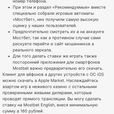
номер телефона.
При этом и раздел «Рекомендуемые» вместе
специально собрали игровые автоматы
«Мостбет», них получили самую высокую
оценку у наших пользователей.
Предпочтительно смотреть их а на аккаунте
Мостбет, так как а противном случае сами
рискуете перейти и сайт мошенников а
реального зеркала.
Дли того делать ставки же играть также
посторонней приложения дли смартфонов
Mostbet важно предварительно его скачать.
Клиент для айфонов а других устройств с ОС iOS
можно скачать а Apple Market. Наслаждайтесь
азартом игр в неживого казино с остальными
проверенными живыми дилерами, которые
проводят прямого трансляции. Вы могу сделать
ставку на Mostbet English, внеся минимальную
сумму а 160 рублей.