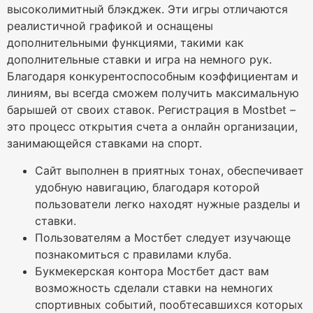
высоколимитный блэкджек. Эти игры отличаются
реалистичной графикой и оснащены
дополнительными функциями, такими как
дополнительные ставки и игра на немного рук.
Благодаря конкурентоспособным коэффициентам и
линиям, вы всегда сможем получить максимальную
барышей от своих ставок. Регистрация в Mostbet –
это процесс открытия счета а онлайн организации,
занимающейся ставками на спорт.
Сайт выполнен в приятных тонах, обеспечивает
удобную навигацию, благодаря которой
пользователи легко находят нужные разделы и
ставки.
Пользователям а Мостбет следует изучающе
познакомиться с правилами клуба.
Букмекерская контора Мостбет даст вам
возможность сделали ставки на немногих
спортивных событий, пообтесавшихся которых