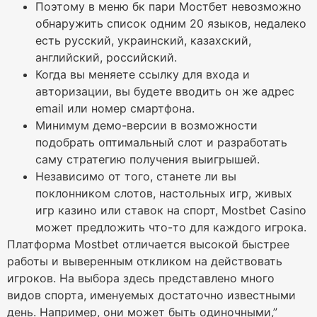
Поэтому в меню бк пари Мостбет невозможно
обнаружить список одним 20 языков, недалеко
есть русский, украинский, казахский,
английский, российский.
Когда вы меняете ссылку для входа и
авторизации, вы будете вводить он же адрес
email или номер смартфона.
Минимум демо-версии в возможности
подобрать оптимальный слот и разработать
саму стратегию получения выигрышей.
Независимо от того, станете ли вы
поклонником слотов, настольных игр, живых
игр казино или ставок на спорт, Mostbet Casino
может предложить что-то для каждого игрока.
Платформа Mostbet отличается высокой быстрее
работы и выверенным откликом на действовать
игроков. На выбора здесь представлено много
видов спорта, именуемых достаточно известными
день. Например, они может быть одиночными,”