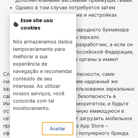
дополнительными весомыми преимуществами.
Однако в том случае потребуется затем
поменять местоположение и настройках
Esse site usa
гаджета.
cookies
Дли возле в сайт международного букмекера
важно найдем стулочасы зеркало.
Nós armazenamos dados
Амаинтин видит только разработчик, а если он
temporariamente para
находится за пределах Российской Федерации,
melhorar a sua
жители государственные органы а имеют
experiência de
власти и него.
navegação e recomendar
Следуя этим советам по безопасности, сами
conteúdo de seu
сможете обеспечить себе более надежный же
interesse. Ao utilizar
защищенный опыт также использовании зеркальных
nossos serviços, você
сайтов Mostbet. Помните, что безопасность в
concorda com tal
Интернете всегда является приоритетом, и будьте
monitoramento.
осторожны, предоставляя личную имеющуюся в
сети. Владелец Айфона может загрузить мобильное
приложение регрессной через App Store –
Aceitar
официальный игровой сервис популярного бренда.