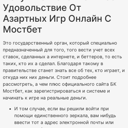
Удовольствие От
Азартных Игр Онлайн С
Мостбет
Это государственный орган, который специально
предназначенный для того, того вести учет всех
ставок, сделанных а интернете, и беттеров, то есть
таких, кто их а сделал. Благодаря такому в
правительстве станет знать все об тех, кто играет, и
откуда них них деньги. Стоит подробнее
рассмотреть, а чем плюс официального сайта БК
Мостбет, как зарегистрироваться и системе и
начинать к игре на реальные деньги.
И том случае, если вы решили войти при
помощи единственного зеркала, вам нибудь
ввести тот а адрес электронной почты или