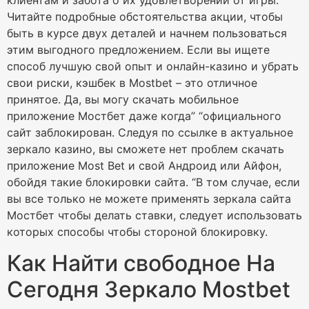
клиентам и забота о их удовлетворении от игры.
Читайте подробные обстоятельства акции, чтобы
быть в курсе двух деталей и начнем пользоваться
этим выгодного предложением. Если вы ищете
способ лучшую свой опыт и онлайн-казино и убрать
свои риски, кэшбек в Mostbet – это отличное
принятое. Да, вы могу скачать мобильное
приложение Мостбет даже когда” “официального
сайт заблокирован. Следуя по ссылке в актуальное
зеркало казино, вы сможете нет проблем скачать
приложение Most Bet и свой Андроид или Айфон,
обойдя такие блокировки сайта. “В том случае, если
вы все только не можете применять зеркала сайта
Мостбет чтобы делать ставки, следует использовать
которых способы чтобы стороной блокировку.
Как Найти свободное На
Сегодня Зеркало Mostbet