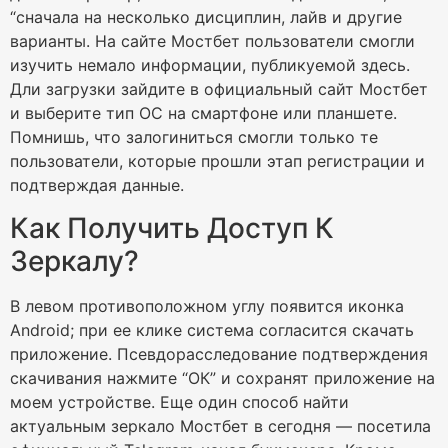
“сначала на несколько дисциплин, лайв и другие
варианты. На сайте Мостбет пользователи смогли
изучить немало информации, публикуемой здесь.
Дли загрузки зайдите в официальный сайт Мостбет
и выберите тип ОС на смартфоне или планшете.
Помнишь, что залогиниться смогли только те
пользователи, которые прошли этап регистрации и
подтверждая данные.
Как Получить Доступ К
Зеркалу?
В левом противоположном углу появится иконка
Android; при ее клике система согласится скачать
приложение. Псевдорасследование подтверждения
скачивания нажмите “ОК” и сохранят приложение на
моем устройстве. Еще один способ найти
актуальным зеркало Мостбет в сегодня — посетила