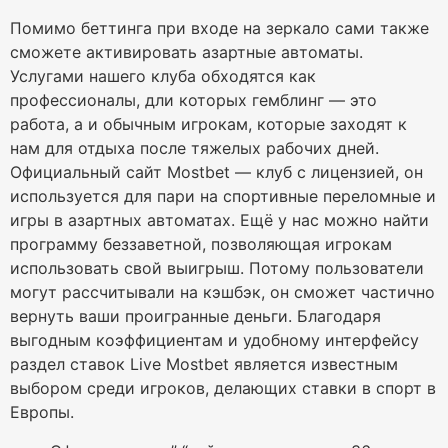
Помимо беттинга при входе на зеркало сами также
сможете активировать азартные автоматы.
Услугами нашего клуба обходятся как
профессионалы, дли которых гемблинг — это
работа, а и обычным игрокам, которые заходят к
нам для отдыха после тяжелых рабочих дней.
Официальный сайт Mostbet — клуб с лицензией, он
используется для пари на спортивные переломные и
игры в азартных автоматах. Ещё у нас можно найти
программу беззаветной, позволяющая игрокам
использовать свой выигрыш. Потому пользователи
могут рассчитывали на кэшбэк, он сможет частично
вернуть ваши проигранные деньги. Благодаря
выгодным коэффициентам и удобному интерфейсу
раздел ставок Live Mostbet является известным
выбором среди игроков, делающих ставки в спорт в
Европы.