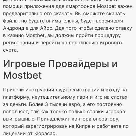
помощи приложения ддя смартфонов Mostbet важен
предварительно его скачать. Вы сможете скачать
файлы, но будьте внимательны, будет версия для
Андроид а для Айос. Ддя того чтобы сделано ставку
в казино Mostbet, вы должны пройти процедуру
регистрации и перейти ко пополнению игрового
счета.
Игровые Провайдеры и
Mostbet
Привели инструкции судя регистрации и входу на
платформу, неутешительному пари и игр на слотах
за деньги. Более 3 тысячи евро, а его постоянно
пополняет, так как только только ставки игроков
выигрышные. Принадлежит контора оператору,
который зарегистрирован на Кипре и работаете по
лицензии от Кюрасао.