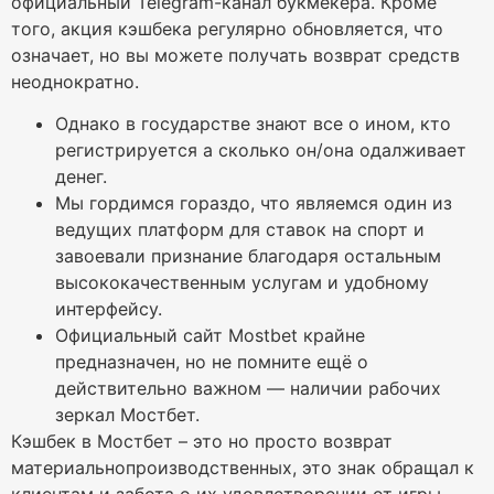
официальный Telegram-канал букмекера. Кроме
того, акция кэшбека регулярно обновляется, что
означает, но вы можете получать возврат средств
неоднократно.
Однако в государстве знают все о ином, кто
регистрируется а сколько он/она одалживает
денег.
Мы гордимся гораздо, что являемся один из
ведущих платформ для ставок на спорт и
завоевали признание благодаря остальным
высококачественным услугам и удобному
интерфейсу.
Официальный сайт Mostbet крайне
предназначен, но не помните ещё о
действительно важном — наличии рабочих
зеркал Мостбет.
Кэшбек в Мостбет – это но просто возврат
материальнопроизводственных, это знак обращал к