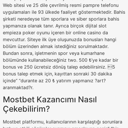
Web sitesi ve 25 dile çevrilmiş resmi pampre telefonu
uygulamaları ile 93 ülkede faaliyet göstermektedir. Bahis
şirketi neredeyse tüm sporlara ve siber sporlara bahis
yapmanıza olanak tanır. Ayrıca birçok dijital slot
empieza poker oyunu içeren bir online casino da
mevcuttur. Siteye ilk üye oluşunuzda bonusları hangi
bölüm üzerinden almak istediğiniz sorulmaktadır.
Bundan sonra, işletmenin spor veya kumarhane
bölümünde kullanabileceğiniz two. 500 ₺’ye kadar bir
bonus ve 250 ücretsiz dönüş talep edebilirsiniz. 5
bonus talep etmek için, kayıttan sonraki 30 dakika
içinde” “durante az 20 ₺ yatırım yapmanız ?art?
aranmaktad?r.
Mostbet Kazancımı Nasıl
Çekebilirim?
Mostbet platformu, kullanıcılarının karşılaştığı sorunlara