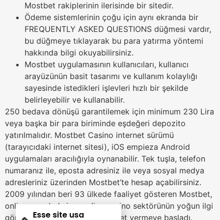
Mostbet rakiplerinin ilerisinde bir sitedir.
Ödeme sistemlerinin çoğu için aynı ekranda bir
FREQUENTLY ASKED QUESTIONS düğmesi vardır,
bu düğmeye tıklayarak bu para yatırma yöntemi
hakkında bilgi okuyabilirsiniz.
Mostbet uygulamasının kullanıcıları, kullanıcı
arayüzünün basit tasarımı ve kullanım kolaylığı
sayesinde istedikleri işlevleri hızlı bir şekilde
belirleyebilir ve kullanabilir.
250 bedava dönüşü garantilemek için minimum 230 Lira
veya başka bir para biriminde eşdeğeri depozito
yatırılmalıdır. Mostbet Casino internet sürümü
(tarayıcıdaki internet sitesi), iOS empieza Android
uygulamaları aracılığıyla oynanabilir. Tek tuşla, telefon
numaranız ile, eposta adresiniz ile veya sosyal medya
adresleriniz üzerinden Mostbet’te hesap açabilirsiniz.
2009 yılından beri 93 ülkede faaliyet gösteren Mostbet,
online spor bahsi ve online casino sektörünün yoğun ilgi
Esse site usa
gördüğü Türkiye’de sobre hizmet vermeye başladı.