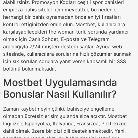
alabilirsiniz. Promosyon Kodları çeşitli spor bahisleri
empieza bahis siteleri için mevcuttur, bu nedenle
herhangi bir bahis oynamadan önce en iyi fırsatları
kontrol ettiğinizden emin olun. Mostbet, kullanıcılara
karşılaşabilecekleri the woman türlü sorunda yardımcı
olmak için Canlı Sohbet, E-posta ve Telegram
aracılığıyla 7/24 müşteri desteği sağlar. Ayrıca web
sitesinde, kullanıcılara sorularına hızlı çözümler sunmak
için sık sorulan sorulara yanıt veren kapsamlı bir SSS
bölümü bulunmaktadır.
Mostbet Uygulamasında
Bonuslar Nasıl Kullanılır?
Zaman kaybetmeyin çünkü bahisçiye engelleme
olmadan ücretsiz erişim şu anda size açıktır. Mostbet
İngilizce, İspanyolca, İtalyanca, Fransızca, Portekizce
dahil olmak üzere bir dizi dili desteklemektedir. Yani,