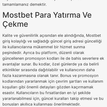
tamamlamanız demektir.
Mostbet Para Yatırma Ve
Çekme
Kalite ve güvenilirlik açısından ele alındığında, Mostbet
giriş kolaylığı ve sağladığı güncel giriş adresi güncelliği
ile kullanıcılarına mükemmel bir hizmet sunma
peşindedir. Ayrıca bu platform, düzenli olarak
güncellenen promosyon kodları ile de bahis severlere ek
avantajlar sunar. Bu kodlar, özel günlerde ya da belirli
etkinlikler sırasında dağıtılabilir ve kullanıcının daha
fazla kazanmasına olanak tanır. Bonus ve promosyon
kodlarından yararlanmak için çevrim şartları ve kullanım
koşulları gibi önemli detayları gözden kaçırmamak
esastır. Kullanıcıların bu fırsatlardan en iyi şekilde
yararlanabilmesi için, güncel kuralları takip etmesi ve bu
bonusları akıllıca kullanması önerilmektedir.