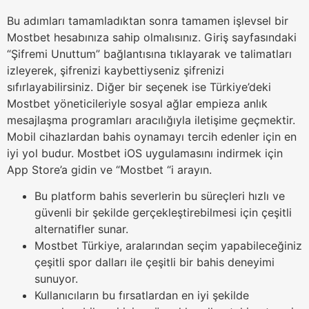
Bu adımları tamamladıktan sonra tamamen işlevsel bir
Mostbet hesabınıza sahip olmalısınız. Giriş sayfasındaki
“Şifremi Unuttum” bağlantısına tıklayarak ve talimatları
izleyerek, şifrenizi kaybettiyseniz şifrenizi
sıfırlayabilirsiniz. Diğer bir seçenek ise Türkiye’deki
Mostbet yöneticileriyle sosyal ağlar empieza anlık
mesajlaşma programları aracılığıyla iletişime geçmektir.
Mobil cihazlardan bahis oynamayı tercih edenler için en
iyi yol budur. Mostbet iOS uygulamasını indirmek için
App Store’a gidin ve “Mostbet “i arayın.
Bu platform bahis severlerin bu süreçleri hızlı ve
güvenli bir şekilde gerçekleştirebilmesi için çeşitli
alternatifler sunar.
Mostbet Türkiye, aralarından seçim yapabileceğiniz
çeşitli spor dalları ile çeşitli bir bahis deneyimi
sunuyor.
Kullanıcıların bu fırsatlardan en iyi şekilde