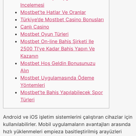
Incelemesi
Mostbet’te Hatlar Ve Oranlar
Türkiye’de Mostbet Casino Bonusları
Canlı Casino
Mostbet Oyun Türleri
Mostbet On-line Bahis Şirketi Ile
2500 Tl’ye Kadar Bahis Yapın Ve
Kazanın
Mostbet Hoş Geldin Bonusunuzu
Alın
Mostbet Uygulamasında Ödeme
Yöntemleri
Mostbet’te Bahis Yapılabilecek Spor
Türleri
Android ve iOS işletim sistemlerini çalıştıran cihazlar için
kullanılabilirler. Mobil uygulamaların avantajları arasında
hızlı yüklenmeleri empieza basitleştirilmiş arayüzleri