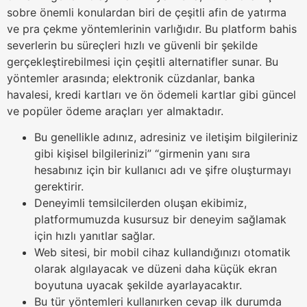
sobre önemli konulardan biri de çeşitli afin de yatırma
ve pra çekme yöntemlerinin varlığıdır. Bu platform bahis
severlerin bu süreçleri hızlı ve güvenli bir şekilde
gerçekleştirebilmesi için çeşitli alternatifler sunar. Bu
yöntemler arasında; elektronik cüzdanlar, banka
havalesi, kredi kartları ve ön ödemeli kartlar gibi güncel
ve popüler ödeme araçları yer almaktadır.
Bu genellikle adınız, adresiniz ve iletişim bilgileriniz
gibi kişisel bilgilerinizi” “girmenin yanı sıra
hesabınız için bir kullanıcı adı ve şifre oluşturmayı
gerektirir.
Deneyimli temsilcilerden oluşan ekibimiz,
platformumuzda kusursuz bir deneyim sağlamak
için hızlı yanıtlar sağlar.
Web sitesi, bir mobil cihaz kullandığınızı otomatik
olarak algılayacak ve düzeni daha küçük ekran
boyutuna uyacak şekilde ayarlayacaktır.
Bu tür yöntemleri kullanırken cevap ilk durumda