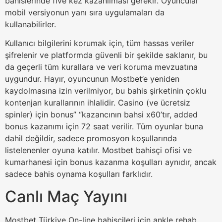
bahislerinde five kez kazanılması gerekir. Oyuncular
mobil versiyonun yanı sıra uygulamaları da
kullanabilirler.
Kullanıcı bilgilerini korumak için, tüm hassas veriler
şifrelenir ve platformda güvenli bir şekilde saklanır, bu
da geçerli tüm kurallara ve veri koruma mevzuatına
uygundur. Hayır, oyuncunun Mostbet’e yeniden
kaydolmasına izin verilmiyor, bu bahis şirketinin çoklu
kontenjan kurallarının ihlalidir. Casino (ve ücretsiz
spinler) için bonus” “kazancının bahsi x60’tır, added
bonus kazanımı için 72 saat verilir. Tüm oyunlar buna
dahil değildir, sadece promosyon koşullarında
listelenenler oyuna katılır. Mostbet bahisçi ofisi ve
kumarhanesi için bonus kazanma koşulları aynıdır, ancak
sadece bahis oynama koşulları farklıdır.
Canlı Maç Yayını
Mostbet Türkiye On-line bahisçileri için ankle rehab