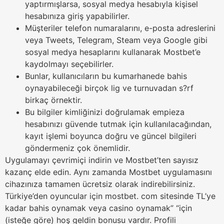
yaptırmışlarsa, sosyal medya hesabıyla kişisel
hesabınıza giriş yapabilirler.
Müşteriler telefon numaralarını, e-posta adreslerini
veya Tweets, Telegram, Steam veya Google gibi
sosyal medya hesaplarını kullanarak Mostbet’e
kaydolmayı seçebilirler.
Bunlar, kullanıcıların bu kumarhanede bahis
oynayabileceği birçok lig ve turnuvadan s?rf
birkaç örnektir.
Bu bilgiler kimliğinizi doğrulamak empieza
hesabınızı güvende tutmak için kullanılacağından,
kayıt işlemi boyunca doğru ve güncel bilgileri
göndermeniz çok önemlidir.
Uygulamayı çevrimiçi indirin ve Mostbet’ten sayısız
kazanç elde edin. Aynı zamanda Mostbet uygulamasını
cihazınıza tamamen ücretsiz olarak indirebilirsiniz.
Türkiye’den oyuncular için mostbet. com sitesinde TL’ye
kadar bahis oynamak veya casino oynamak” “için
(isteğe göre) hoş geldin bonusu vardır. Profili