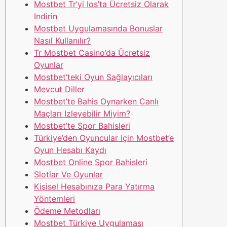
Mostbet Tr’yi Ios’ta Ücretsiz Olarak
Indirin
Mostbet Uygulamasında Bonuslar
Nasıl Kullanılır?
Tr Mostbet Casino’da Ücretsiz
Oyunlar
Mostbet’teki Oyun Sağlayıcıları
Mevcut Diller
Mostbet’te Bahis Oynarken Canlı
Maçları Izleyebilir Miyim?
Mostbet’te Spor Bahisleri
Türkiye’den Oyuncular Için Mostbet’e
Oyun Hesabı Kaydı
Mostbet Online Spor Bahisleri
Slotlar Ve Oyunlar
Kişisel Hesabınıza Para Yatırma
Yöntemleri
Ödeme Metodları
Mostbet Türkiye Uygulaması