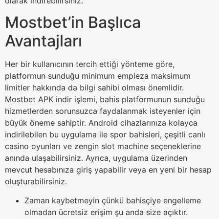
olarak indirebilirsiniz.
Mostbet’in Başlıca
Avantajları
Her bir kullanıcının tercih ettiği yönteme göre,
platformun sunduğu minimum empieza maksimum
limitler hakkında da bilgi sahibi olması önemlidir.
Mostbet APK indir işlemi, bahis platformunun sunduğu
hizmetlerden sorunsuzca faydalanmak isteyenler için
büyük öneme sahiptir. Android cihazlarınıza kolayca
indirilebilen bu uygulama ile spor bahisleri, çeşitli canlı
casino oyunları ve zengin slot machine seçeneklerine
anında ulaşabilirsiniz. Ayrıca, uygulama üzerinden
mevcut hesabınıza giriş yapabilir veya en yeni bir hesap
oluşturabilirsiniz.
Zaman kaybetmeyin çünkü bahisçiye engelleme
olmadan ücretsiz erişim şu anda size açıktır.