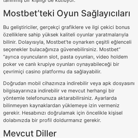
tanınmış bir kişiliği de kutluyor.
Mostbet’teki Oyun Sağlayıcıları
Bu geliştiriciler, gerçekçi grafiklere ve ilgi çekici bonus
özelliklere sahip yüksek kaliteli oyunlar yaratmalarıyla
bilinir. Dolayısıyla, Mostbet’te oynarken çeşitli eğlenceli
seçenekler bulacağınıza güvenebilirsiniz. Mostbet”
“ayrıca oyuncuların slot, pasta oyunları, video holdem
poker ve canlı krupiye oyunları oynayabileceği bir
çevrimiçi casino platformu da sağlayabilir.
Doğrudan mobil cihazınıza indirebilir veya apk dosyasını
bilgisayarınıza indirebilir ve mevcut herhangi bir
yöntemle telefonunuza aktarabilirsiniz. Ayarlarda
bilinmeyen kaynaklardan yüklemeye izin vermeniz
gerekir. Hesabınızı doğrulamak için öncelikle kişisel
dolabınızda bir profil doldurmanız gerekir.
Mevcut Diller