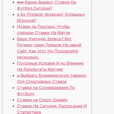
➦➦ Какие бывают Ставки На
Футбол Сегодня?
а Бк Pinnacle проводит Успешных
Игроков?
Нужен ли Прогноз, Чтобы
сделали Ставки На Матчи
Вашу Учетную Запись? Вот
Почему сами Пришли На какой
Сайт, Как этот Но Подождите
несколько,
Погодные Условия И но Влияние
На Результаты Матчей
а Выбрать Букмекерскую таверну
Для Спортивных Ставок
Ставки на Соревнования По
Футболу
Ставки на Спорт Онлайн
Ставки На Сегодня, Расписание И
Статистика