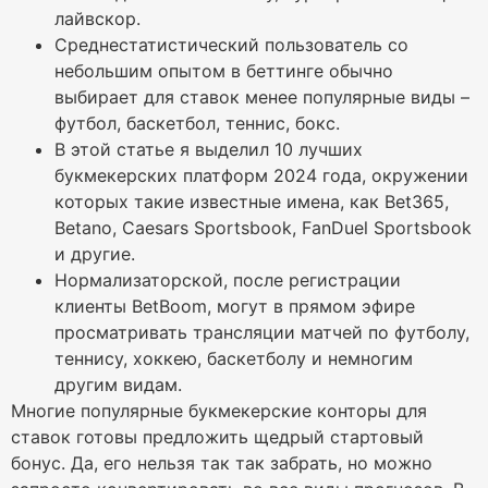
лайвскор.
Среднестатистический пользователь со
небольшим опытом в беттинге обычно
выбирает для ставок менее популярные виды –
футбол, баскетбол, теннис, бокс.
В этой статье я выделил 10 лучших
букмекерских платформ 2024 года, окружении
которых такие известные имена, как Bet365,
Betano, Caesars Sportsbook, FanDuel Sportsbook
и другие.
Нормализаторской, после регистрации
клиенты BetBoom, могут в прямом эфире
просматривать трансляции матчей по футболу,
теннису, хоккею, баскетболу и немногим
другим видам.
Многие популярные букмекерские конторы для
ставок готовы предложить щедрый стартовый
бонус. Да, его нельзя так так забрать, но можно