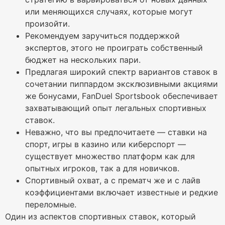
или меняющихся случаях, которые могут
произойти.
Рекомендуем заручиться поддержкой
экспертов, этого не проиграть собственный
бюджет на нескольких пари.
Предлагая широкий спектр вариантов ставок в
сочетании пиппардом эксклюзивными акциями
же бонусами, FanDuel Sportsbook обеспечивает
захватывающий опыт легальных спортивных
ставок.
Неважно, что вы предпочитаете — ставки на
спорт, игры в казино или киберспорт —
существует множество платформ как для
опытных игроков, так а для новичков.
Спортивный охват, а с прематч же и с лайв
коэффициентами включает известные и редкие
переломные.
Один из аспектов спортивных ставок, который