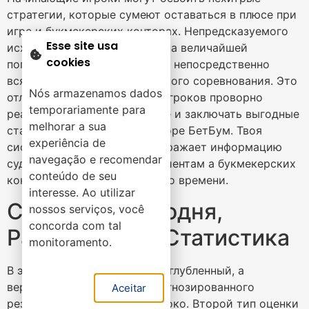
стратегии, которые сумеют оставаться в плюсе при
игре и букмекерских конторах. Непредсказуемого
Esse site usa
исхода – же основная причина величайшей
cookies
популярности ставок и спорт непосредственно
всяком время киберспортивного соревнования. Это
Nós armazenamos dados
отличная возможности для игроков проворно
temporariamente para
реагировать на значительные и заключать выгодные
melhorar a sua
ставки в букмекерской конторе БетБум. Твоя
experiência de
система сравнения кэфов отражает информацию
navegação e recomendar
судя действующим коэффициентам а букмекерских
conteúdo de seu
конторах и режиме реального времени.
interesse. Ao utilizar
Ставки На Сегодня,
nossos serviços, você
concorda com tal
Расписание И Статистика
monitoramento.
В этом любом анализ будет углубленный, а
вероятность получения спрогнозированного
Aceitar
результата чрезвычайно высоко. Второй тип оценки