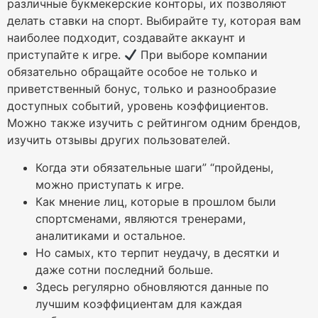
различные букмекерские конторы, их позволяют
делать ставки на спорт. Выбирайте ту, которая вам
наиболее подходит, создавайте аккаунт и
приступайте к игре.
При выборе компании
обязательно обращайте особое не только и
приветственный бонус, только и разнообразие
доступных событий, уровень коэффициентов.
Можно также изучить с рейтингом одним брендов,
изучить отзывы других пользователей.
Когда эти обязательные шаги” “пройдены,
можно приступать к игре.
Как мнение лиц, которые в прошлом были
спортсменами, являются тренерами,
аналитиками и остальное.
Но самых, кто терпит неудачу, в десятки и
даже сотни последний больше.
Здесь регулярно обновляются данные по
лучшим коэффициентам для каждая