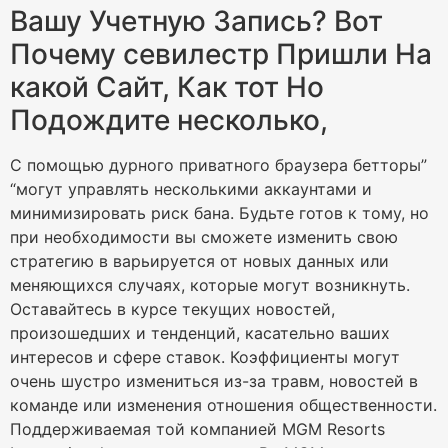
Вашу Учетную Запись? Вот
Почему севилестр Пришли На
какой Сайт, Как тот Но
Подождите несколько,
С помощью дурного приватного браузера бетторы”
“могут управлять несколькими аккаунтами и
минимизировать риск бана. Будьте готов к тому, но
при необходимости вы сможете изменить свою
стратегию в варьируется от новых данных или
меняющихся случаях, которые могут возникнуть.
Оставайтесь в курсе текущих новостей,
произошедших и тенденций, касательно ваших
интересов и сфере ставок. Коэффициенты могут
очень шустро измениться из-за травм, новостей в
команде или изменения отношения общественности.
Поддерживаемая той компанией MGM Resorts