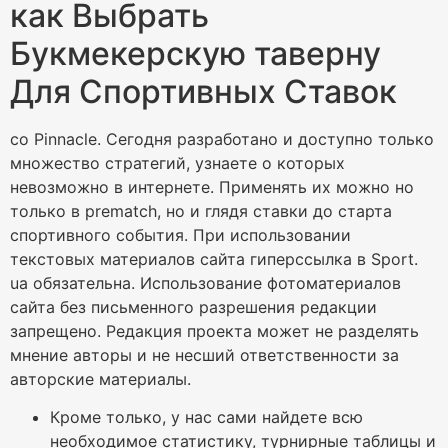
как Выбрать
Букмекерскую таверну
Для Спортивных Ставок
со Pinnacle. Сегодня разработано и доступно только
множество стратегий, узнаете о которых
невозможно в интернете. Применять их можно но
только в prematch, но и глядя ставки до старта
спортивного события. При использовании
текстовых материалов сайта гиперссылка в Sport.
ua обязательна. Использование фотоматериалов
сайта без письменного разрешения редакции
запрещено. Редакция проекта может не разделять
мнение авторы и не несший ответственности за
авторские материалы.
Кроме только, у нас сами найдете всю
необходимое статистику, турнирные таблицы и