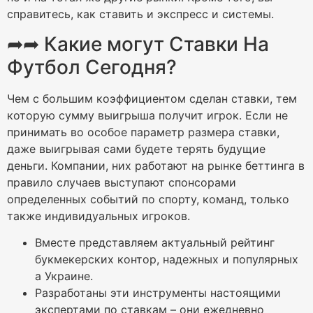
справитесь, как ставить и экспресс и системы.
➦➦ Какие могут Ставки На
Футбол Сегодня?
Чем с большим коэффициентом сделан ставки, тем
которую сумму выигрыша получит игрок. Если не
принимать во особое параметр размера ставки,
даже выигрывая сами будете терять будущие
деньги. Компании, них работают на рынке беттинга в
правило случаев выступают спонсорами
определенных событий по спорту, команд, только
также индивидуальных игроков.
Вместе представляем актуальный рейтинг
букмекерских контор, надежных и популярных
а Украине.
Разработаны эти инструменты настоящими
экспертами по ставкам – они ежедневно