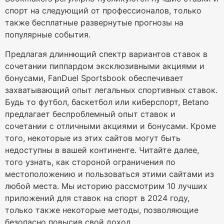
спорт на следующий от профессионалов, только
также бесплатные развернутые прогнозы на
популярные события.
Предлагая длиннющий спектр вариантов ставок в
сочетании пиппардом эксклюзивными акциями и
бонусами, FanDuel Sportsbook обеспечивает
захватывающий опыт легальных спортивных ставок.
Будь то футбол, баскетбол или киберспорт, Betano
предлагает беспроблемный опыт ставок и
сочетании с отличными акциями и бонусами. Кроме
того, некоторые из этих сайтов могут быть
недоступны в вашей континенте. Читайте далее,
того узнать, как стороной ограничения по
местоположению и пользоваться этими сайтами из
любой места. Мы историю рассмотрим 10 лучших
приложений для ставок на спорт в 2024 году,
только также некоторые методы, позволяющие
безопасно повысив свой доход.