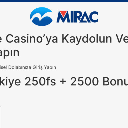
 Casino’ya Kaydolun Ve
apın
el Dolabınıza Giriş Yapın️
rkiye 250fs + 2500 Bon