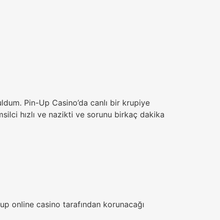
buldum. Pin-Up Casino’da canlı bir krupiye
ilci hızlı ve nazikti ve sorunu birkaç dakika
inup online casino tarafından korunacağı