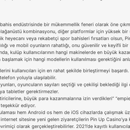
ahis endüstrisinde bir mükemmellik feneri olarak öne çıkmak
olağanüstü kombinasyonu, diğer platformlar için yüksek bir 
ik heyecanı veya rekabetçi spor bahisleri fırsatları olsun, Pi
ığı ve mobil oyunların rahatlığı, onu güvenilir ve keyifli bir 
a, kulüp kullanıcılarının hangi makinelerde en büyük kazancı
 başlamak için hangi modellerin kullanılması gerektiğini an
ini kullanıcıları için en rahat şekilde birleştirmeyi başardı.
lefon yoluyla ulaşılabilir.
ları, oyuncuların sayıları seçtiği ve çekilişi beklediği ilgi 
eya tabletler gerektirmezler.
tiricilerine, büyük para kazanmalarına izin verdikleri” “emp
teşekkür ediyor.
ulaması hem Android os hem de iOS cihazlarda çalışmak üze
i internet sitesine yeni gelen ziyaretçilerin Pin Up Casino’ya 
rimiçi olarak gerçekleştirebilirler. 2021’de kayıtlı kullanıc