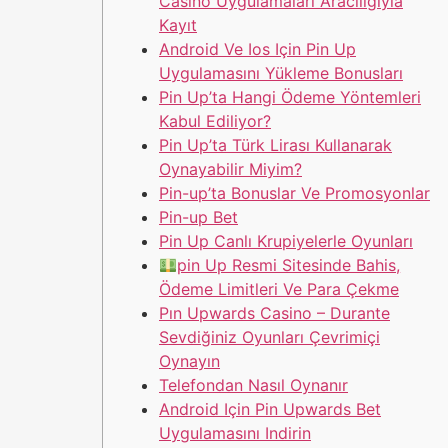
Casino Uygulamaları Aracılığıyla
Kayıt
Android Ve Ios Için Pin Up
Uygulamasını Yükleme Bonusları
Pin Up’ta Hangi Ödeme Yöntemleri
Kabul Ediliyor?
Pin Up’ta Türk Lirası Kullanarak
Oynayabilir Miyim?
Pin-up’ta Bonuslar Ve Promosyonlar
Pin-up Bet
Pin Up Canlı Krupiyelerle Oyunları
pin Up Resmi Sitesinde Bahis,
Ödeme Limitleri Ve Para Çekme
Pın Upwards Casino – Durante
Sevdiğiniz Oyunları Çevrimiçi
Oynayın
Telefondan Nasıl Oynanır
Android Için Pin Upwards Bet
Uygulamasını Indirin