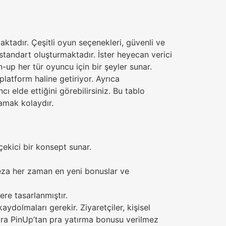
tadır. Çeşitli oyun seçenekleri, güvenli ve
standart oluşturmaktadır. İster heyecan verici
n-up her tür oyuncu için bir şeyler sunar.
platform haline getiriyor. Ayrıca
 elde ettiğini görebilirsiniz. Bu tablo
lamak kolaydır.
çekici bir konsept sunar.
ieza her zaman en yeni bonuslar ve
re tasarlanmıştır.
kaydolmaları gerekir. Ziyaretçiler, kişisel
ılara PinUp’tan pra yatırma bonusu verilmez