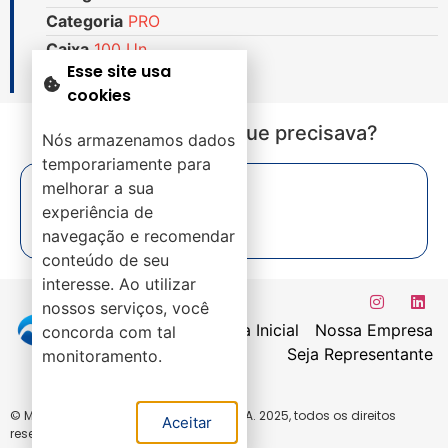
Categoria
PRO
Caixa
100 Un.
Esse site usa
cookies
Não encontrou o que precisava?
Nós armazenamos dados
temporariamente para
melhorar a sua
experiência de
navegação e recomendar
conteúdo de seu
interesse. Ao utilizar
nossos serviços, você
Página Inicial
Nossa Empresa
concorda com tal
Seja Representante
monitoramento.
© Mirac Comércio de Ferramentas LTDA. 2025, todos os direitos
Aceitar
reservados