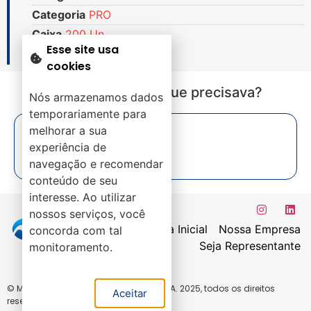
Categoria
PRO
Caixa
200 Un.
Esse site usa
cookies
Não encontrou o que precisava?
Nós armazenamos dados
temporariamente para
melhorar a sua
experiência de
navegação e recomendar
conteúdo de seu
interesse. Ao utilizar
nossos serviços, você
Página Inicial
Nossa Empresa
concorda com tal
Seja Representante
monitoramento.
© Mirac Comércio de Ferramentas LTDA. 2025, todos os direitos
Aceitar
reservados