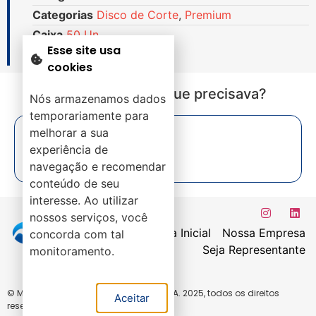
Categorias
Disco de Corte
,
Premium
Caixa
50 Un.
Esse site usa
cookies
Não encontrou o que precisava?
Nós armazenamos dados
temporariamente para
melhorar a sua
experiência de
navegação e recomendar
conteúdo de seu
interesse. Ao utilizar
nossos serviços, você
Página Inicial
Nossa Empresa
concorda com tal
Seja Representante
monitoramento.
© Mirac Comércio de Ferramentas LTDA. 2025, todos os direitos
Aceitar
reservados