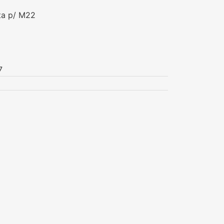
ta p/ M22
7