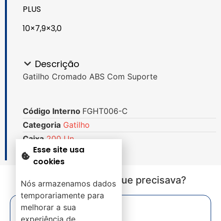
PLUS
10×7,9×3,0
Descrição
Gatilho Cromado ABS Com Suporte
Código Interno
FGHT006-C
Categoria
Gatilho
Caixa
200 Un.
Esse site usa
cookies
Não encontrou o que precisava?
Nós armazenamos dados
temporariamente para
melhorar a sua
experiência de