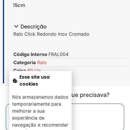
15cm
Descrição
Ralo Click Redondo Inox Cromado
Código Interno
FRAL004
Categoria
Ralo
Caixa
60 Un.
Esse site usa
cookies
Não encontrou o que precisava?
Nós armazenamos dados
temporariamente para
melhorar a sua
experiência de
navegação e recomendar