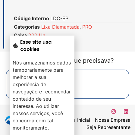
Código Interno
LDC-EP
Categorias
Lixa Diamantada
,
PRO
Caixa
200 Un.
Esse site usa
cookies
Não encontrou o que precisava?
Nós armazenamos dados
temporariamente para
melhorar a sua
experiência de
navegação e recomendar
conteúdo de seu
interesse. Ao utilizar
nossos serviços, você
Página Inicial
Nossa Empresa
concorda com tal
Seja Representante
monitoramento.