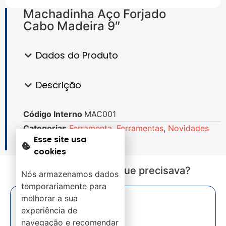
Machadinha Aço Forjado
Cabo Madeira 9″
Dados do Produto
Descrição
Código Interno
MAC001
Categorias
Ferramenta
,
Ferramentas
,
Novidades
Esse site usa
cookies
Não encontrou o que precisava?
Nós armazenamos dados
temporariamente para
melhorar a sua
experiência de
navegação e recomendar