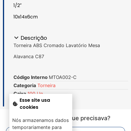
1/2″
10x14x6cm
Descrição
Torneira ABS Cromado Lavatório Mesa
Alavanca C87
Código Interno
MTOA002-C
Categoria
Torneira
Caixa
100 Un.
Esse site usa
cookies
Não encontrou o que precisava?
Nós armazenamos dados
temporariamente para