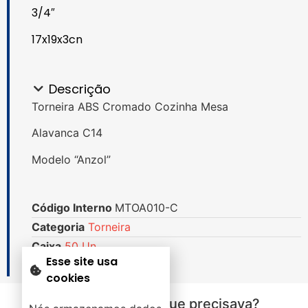
3/4″
17x19x3cn
Descrição
Torneira ABS Cromado Cozinha Mesa
Alavanca C14
Modelo “Anzol”
Código Interno
MTOA010-C
Categoria
Torneira
Caixa
50 Un.
Esse site usa
cookies
Não encontrou o que precisava?