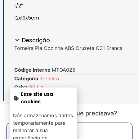
1/2″
12x19x5cm
Descrição
Torneira Pia Cozinha ABS Cruzeta C31 Branca
Código Interno
MTOA025
Categoria
Torneira
Caixa
96 Un.
Esse site usa
cookies
Não encontrou o que precisava?
Nós armazenamos dados
temporariamente para
melhorar a sua
experiência de