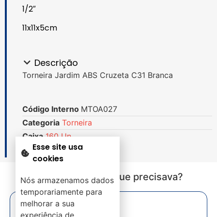
1/2″
11x11x5cm
Descrição
Torneira Jardim ABS Cruzeta C31 Branca
Código Interno
MTOA027
Categoria
Torneira
Caixa
160 Un.
Esse site usa
cookies
Não encontrou o que precisava?
Nós armazenamos dados
temporariamente para
melhorar a sua
experiência de