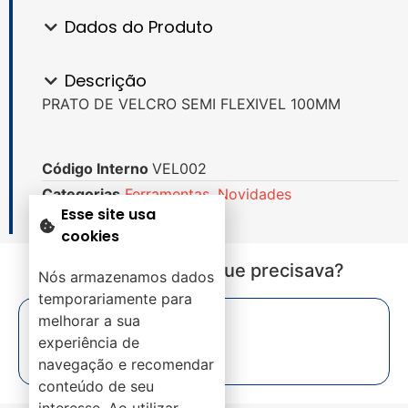
Dados do Produto
Descrição
PRATO DE VELCRO SEMI FLEXIVEL 100MM
Código Interno
VEL002
Categorias
Ferramentas
,
Novidades
Esse site usa
cookies
Não encontrou o que precisava?
Nós armazenamos dados
temporariamente para
melhorar a sua
experiência de
navegação e recomendar
conteúdo de seu
interesse. Ao utilizar