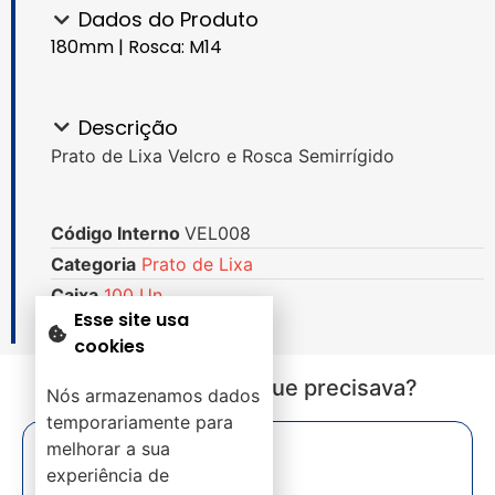
Dados do Produto
180mm | Rosca: M14
Descrição
Prato de Lixa Velcro e Rosca Semirrígido
Código Interno
VEL008
Categoria
Prato de Lixa
Caixa
100 Un.
Esse site usa
cookies
Não encontrou o que precisava?
Nós armazenamos dados
temporariamente para
melhorar a sua
experiência de