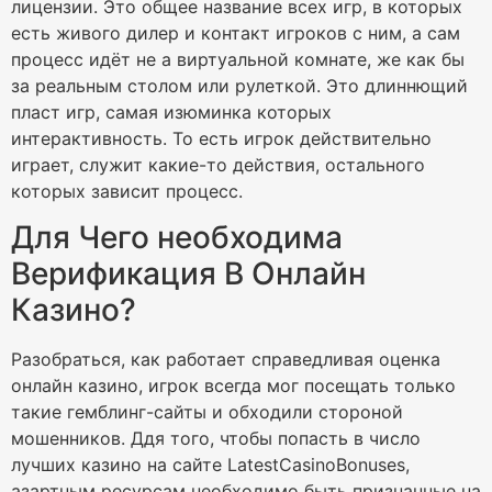
лицензии. Это общее название всех игр, в которых
есть живого дилер и контакт игроков с ним, а сам
процесс идёт не а виртуальной комнате, же как бы
за реальным столом или рулеткой. Это длиннющий
пласт игр, самая изюминка которых
интерактивность. То есть игрок действительно
играет, служит какие-то действия, остального
которых зависит процесс.
Для Чего необходима
Верификация В Онлайн
Казино?
Разобраться, как работает справедливая оценка
онлайн казино, игрок всегда мог посещать только
такие гемблинг-сайты и обходили стороной
мошенников. Ддя того, чтобы попасть в число
лучших казино на сайте LatestCasinoBonuses,
азартным ресурсам необходимо быть признанные на