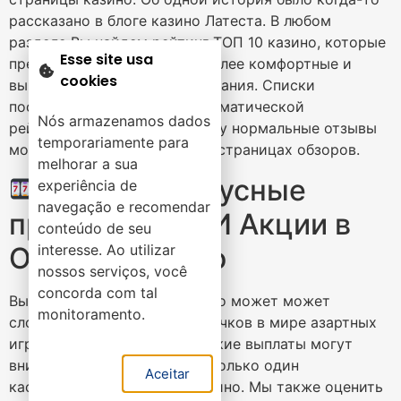
рассказано в блоге казино Латеста. В любом
разделе Вы найдем рейтинг ТОП 10 казино, которые
Esse site usa
предлагают на сегодня наиболее комфортные и
cookies
выгодного условия обслуживания. Списки
постоянно обновляются автоматической
Nós armazenamos dados
рейтинговой системой. Найду нормальные отзывы
temporariamente para
можно на Casinolic. com на” “страницах обзоров.
melhorar a sua
Лучшие Бонусные
experiência de
navegação e recomendar
предложений И Акции в
conteúdo de seu
interesse. Ao utilizar
Онлайн-казино
nossos serviços, você
concorda com tal
Выбор лучшего онлайн казино может может
monitoramento.
сложным, особенно дли новичков в мире азартных
игр. Хорошие бонусы и высокие выплаты могут
внимание внимание, но так только один
Aceitar
касающийся при выборе казино. Мы также оценить