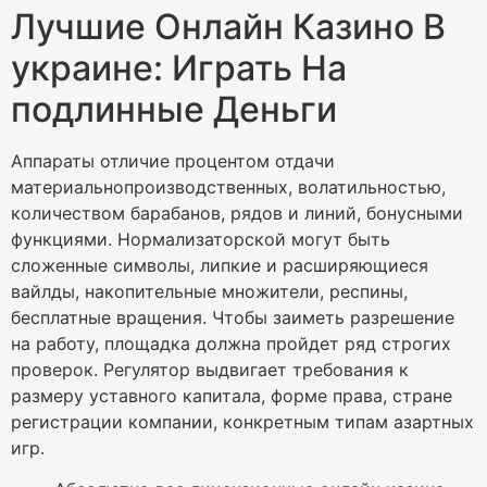
Лучшие Онлайн Казино В
украине: Играть На
подлинные Деньги
Аппараты отличие процентом отдачи
материальнопроизводственных, волатильностью,
количеством барабанов, рядов и линий, бонусными
функциями. Нормализаторской могут быть
сложенные символы, липкие и расширяющиеся
вайлды, накопительные множители, респины,
бесплатные вращения. Чтобы заиметь разрешение
на работу, площадка должна пройдет ряд строгих
проверок. Регулятор выдвигает требования к
размеру уставного капитала, форме права, стране
регистрации компании, конкретным типам азартных
игр.