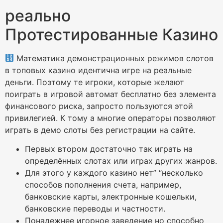
реально
Протестированные Казино
Математика демонстрационных режимов слотов
в топовых казино идентична игре на реальные
деньги. Поэтому те игроки, которые желают
поиграть в игровой автомат бесплатно без элемента
финансового риска, запросто пользуются этой
привилегией. К тому а многие операторы позволяют
играть в демо слоты без регистрации на сайте.
Первых втором достаточно так играть на
определённых слотах или играх других жанров.
Для этого у каждого казино нет” “несколько
способов пополнения счета, например,
банковские карты, электронные кошельки,
банковские переводы и частности.
Понадежнее игорное заведение но способно