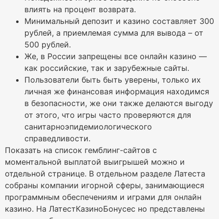
влиять на процент возврата.
Минимальный депозит и казино составляет 300
рублей, а приемлемая сумма для вывода – от
500 рублей.
Же, в России запрещены все онлайн казино —
как российские, так и зарубежные сайты.
Пользователи быть быть уверены, только их
личная же финансовая информация находимся
в безопасности, же они также делаются выгоду
от этого, что игры часто проверяются для
санитарноэпидемиологического
справедливости.
Показать на список гемблинг-сайтов с
моментальной выплатой выигрышей можно и
отдельной странице. В отдельном разделе Латеста
собраны компании игорной сферы, занимающиеся
программным обеспечениям и играми для онлайн
казино. На ЛатестКазиноБонусес но представлены