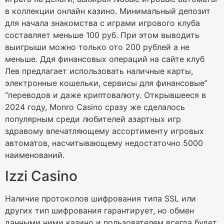
в коллекции онлайн казино. Минимальный депозит
для начала знакомства с играми игрового клуба
составляет меньше 100 руб. При этом выводить
выигрыши можно только ото 200 рублей а не
меньше. Ддя финансовых операций на сайте клуб
Лев предлагает использовать наличные карты,
электронные кошельки, сервисы для финансовые”
“переводов и даже криптовалюту. Открывшееся в
2024 году, Monro Casino сразу же сделалось
популярным среди любителей азартных игр
здравому впечатляющему ассортименту игровых
автоматов, насчитывающему недостаточно 5000
наименований.
Izzi Casino
Наличие протоколов шифрования типа SSL или
других тип шифрования гарантирует, но обмен
данными ними казино и пользователем всегда будет