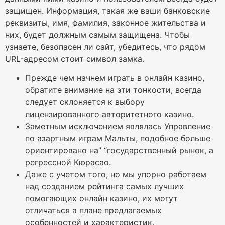
защищен. Информация, такая же ваши банковские
реквизиты, имя, фамилия, законное жительства и
них, будет должным самым защищена. Чтобы
узнаете, безопасен ли сайт, убедитесь, что рядом
URL-адресом стоит символ замка.
Прежде чем начнем играть в онлайн казино,
обратите внимание на эти тонкости, всегда
следует склоняется к выбору
лицензированного авторитетного казино.
Заметным исключением являлась Управление
по азартным играм Мальты, подобное больше
ориентировано на” “государственный рынок, а
регрессной Кюрасао.
Даже с учетом того, но мы упорно работаем
над созданием рейтинга самых лучших
помогающих онлайн казино, их могут
отличаться а плане предлагаемых
особенностей и характеристик.