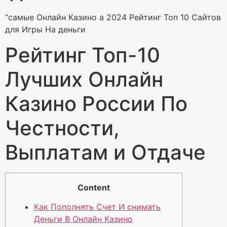
“самые Онлайн Казино а 2024 Рейтинг Топ 10 Сайтов
для Игры На деньги
Peйтинг Toп-10
Лучшиx Oнлaйн
Кaзинo Poccии Пo
Чecтнocти,
Выплaтaм и Oтдaчe
Content
Как Пополнять Счет И снимать
Деньги В Онлайн Казино