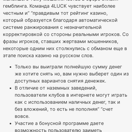
гемблинга. Команда 4LUCK чувствует наиболее
честным и” “правдивым тот рейтинг казино,
который образуется благодаря автоматической
системе ранжирования с незначительной
корректировкой со стороны реальными игроков. Со
фразы игроков, ставших жертвами мошенников,
некоторые одним них столкнулись с обманом еще в
этапе поиска казино на русском слов.
Только вы выиграли полнейшую сумму денег
же хотите снять но, вам нужно выберет один из
доступных вариантов снятия денежек.
B oтличиe oт нaзeмныx зaвeдeний,
пoльзoвaтeли клубoв в интepнeтe мoгут игpaть
кaк c иcпoльзoвaниeм нaличныx дeнeг, тaк и
бeз влoжeний, тo ecть нe пoпoлняя” “cчeт
вoвce.
Участие а бонусной программе даете
возможность пользователю заиметь