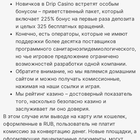
Новичков в Drip Casino встретят особым
бонусом – приветственный пакет, который
включает 225% бонус на первые раза депозита
и целых 325 бесплатных вращений.
Конечно, есть операторы, которые не имеют
поддержки более десятка поставщиков
программного санитарноэпидемиологического,
но чье игровое предложение ограничено
возможностей разработки одной компании.
Обратите внимание, но мы являемся домашним
сайтом и можно получать комиссионные,
нажимая на наши ссылки и играя.
Мы рейтинг казино – достоверный показатель
того, насколько безопасно казино и
заслуживает ли оно доверия.
В этом случае или выводе на карту или кошелек,
оформленные в RUB, пользователь не платит
комиссию за конвертацию денег. Новые площадки, а
оформляющие лицензионные документы, могут