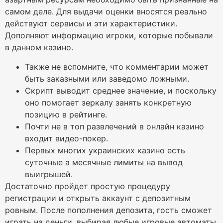
самом деле. Для выдачи оценки вносятся реально
действуют сервисы и эти характеристики.
Дополняют информацию игроки, которые побывали
в данном казино.
Также не вспомните, что комментарии может
быть заказными или заведомо ложными.
Скрипт выводит среднее значение, и поскольку
оно помогает зеркалу занять конкретную
позицию в рейтинге.
Почти не в топ развлечений в онлайн казино
входит видео-покер.
Первых многих украинских казино есть
суточные а месячные лимиты на вывод
выигрышей.
Достаточно пройдет простую процедуру
регистрации и открыть аккаунт с депозитным
ровным. После пополнения депозита, гость сможет
играть на деньги, выбирая любые игровые автоматы