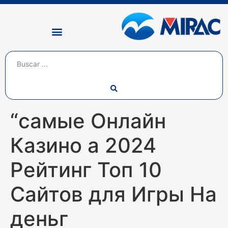
“самые Онлайн
Казино а 2024
Рейтинг Топ 10
Сайтов для Игры На
деньг