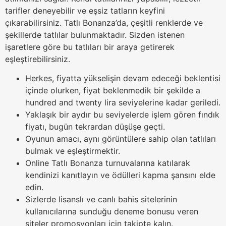
tarifler deneyebilir ve eşsiz tatların keyfini
çıkarabilirsiniz. Tatlı Bonanza’da, çeşitli renklerde ve
şekillerde tatlılar bulunmaktadır. Sizden istenen
işaretlere göre bu tatlıları bir araya getirerek
eşleştirebilirsiniz.
Herkes, fiyatta yükselişin devam edeceği beklentisi
içinde olurken, fiyat beklenmedik bir şekilde a
hundred and twenty lira seviyelerine kadar geriledi.
Yaklaşık bir aydır bu seviyelerde işlem gören fındık
fiyatı, bugün tekrardan düşüşe geçti.
Oyunun amacı, aynı görüntülere sahip olan tatlıları
bulmak ve eşleştirmektir.
Online Tatlı Bonanza turnuvalarına katılarak
kendinizi kanıtlayın ve ödülleri kapma şansını elde
edin.
Sizlerde lisanslı ve canlı bahis sitelerinin
kullanıcılarına sunduğu deneme bonusu veren
siteler promosyonları için takipte kalın.