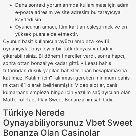
Daha sonraki yorumlarımda kullanılması için adım,
e-posta adresim ve site adresim bu tarayıcıya
kaydedilsin.
Oyuncunun amacı, tüm kartları eşleştirmek ve en
yüksek puanı elde etmektir.
Oyunun basit kullanıcı arayüzü empieza keyifli
oynanışıyla, büyüleyici bir tatlı dünyasının tadını
çıkarabilirsiniz. Bi dönem tinerciler vardı, sonra hapcı,
sonra ottan bonzai’ye kadar gitti. • Least bahis
tutarından düşük yapılan bahisler puan hesaplamasına
katılmaz. Katılım için” “alınması gereken minimum bahis
miktarı €1 olarak belirlenmiştir. Video slotlar, canlı
kumarhane empieza bingo için yazılım sağlayıcıları olan
Matter-of-fact Play Sweet Bonanza’nın sahibidir.
Türkiye Nerede
Oynayabiliyorsunuz Vbet Sweet
Bonanza Olan Casinolar