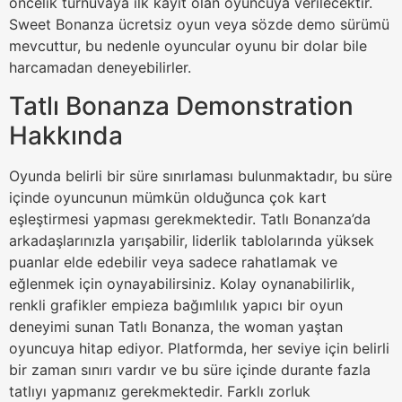
öncelik turnuvaya ilk kayıt olan oyuncuya verilecektir.
Sweet Bonanza ücretsiz oyun veya sözde demo sürümü
mevcuttur, bu nedenle oyuncular oyunu bir dolar bile
harcamadan deneyebilirler.
Tatlı Bonanza Demonstration
Hakkında
Oyunda belirli bir süre sınırlaması bulunmaktadır, bu süre
içinde oyuncunun mümkün olduğunca çok kart
eşleştirmesi yapması gerekmektedir. Tatlı Bonanza’da
arkadaşlarınızla yarışabilir, liderlik tablolarında yüksek
puanlar elde edebilir veya sadece rahatlamak ve
eğlenmek için oynayabilirsiniz. Kolay oynanabilirlik,
renkli grafikler empieza bağımlılık yapıcı bir oyun
deneyimi sunan Tatlı Bonanza, the woman yaştan
oyuncuya hitap ediyor. Platformda, her seviye için belirli
bir zaman sınırı vardır ve bu süre içinde durante fazla
tatlıyı yapmanız gerekmektedir. Farklı zorluk