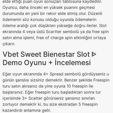
elde ettiği puan oyun sonuçları tablosuna kaydedilir.
Oyuncu, daha önceki en yüksek puanını geçmesi
durumunda en yeni bir rekor elde etmiş olur. Düzenli
ödemenin söz konusu olduğu oyunda ödemelerin
ödeme aralığı çok düşükten yükseğe doğru ilerler. Slot
ekranında 4 veya üstü Scartter sembolü ya da free spin
satın alma işlemi, free of charge spin etkinliğini ortaya
çıkarır.
Vbet Sweet Bienestar Slot ᐈ
Demo Oyunu + İncelemesi
Eğer oyun ekranında 4+ Spread sembolü gördüyseniz u
günün şanslısı sizsiniz demektir. Benzer şekilde Freespin
turu satın alırsanız da yine oyuna 10 freespin ile
başlarsınız. Eğer freespin turu başladıktan sonra tur
içerisinde 3+ Scatter görürseniz şansınız sınırları
zorluyor demektir ki, bu size ekstradan 5 freespin
kazandırdı anlamına gelir.