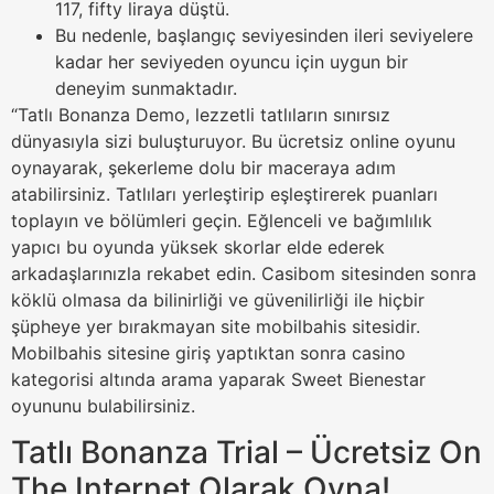
117, fifty liraya düştü.
Bu nedenle, başlangıç seviyesinden ileri seviyelere
kadar her seviyeden oyuncu için uygun bir
deneyim sunmaktadır.
“Tatlı Bonanza Demo, lezzetli tatlıların sınırsız
dünyasıyla sizi buluşturuyor. Bu ücretsiz online oyunu
oynayarak, şekerleme dolu bir maceraya adım
atabilirsiniz. Tatlıları yerleştirip eşleştirerek puanları
toplayın ve bölümleri geçin. Eğlenceli ve bağımlılık
yapıcı bu oyunda yüksek skorlar elde ederek
arkadaşlarınızla rekabet edin. Casibom sitesinden sonra
köklü olmasa da bilinirliği ve güvenilirliği ile hiçbir
şüpheye yer bırakmayan site mobilbahis sitesidir.
Mobilbahis sitesine giriş yaptıktan sonra casino
kategorisi altında arama yaparak Sweet Bienestar
oyununu bulabilirsiniz.
Tatlı Bonanza Trial – Ücretsiz On
The Internet Olarak Oyna!