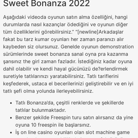
Sweet Bonanza 2022
Aşağıdaki videoda oyunun satın alma özelliğini, hangi
durumlarda nasıl kazançlar ödediğini ve oyunun diğer
tüm özelliklerini görebilirsiniz.” “[newline]Arkadaşlar
fakat bu tarz kumar oyunları her zaman paranızı alır
kaybeden siz olursunuz. Genelde oyunun demonstration
sürümlerinde sweet bonanza sanal oyna pra kazanma
şansınız the girl zaman fazladır. İstediğiniz kadar oyuna
dahil olabilir ve kendi hayal gücünüzü de?erlendirmek
suretiyle tatlılarınızı yaratabilirsiniz. Tatlı tariflerini
keşfederek, ustaca el becerilerinizi geliştirebilir ve en iyi
tatlı şefi olma yolunda ilerleyebilirsiniz.
Tatlı Bonanza’da, çeşitli renklerde ve şekillerde
tatlılar bulunmaktadır.
Benzer şekilde Freespin turu satın alırsanız da yine
oyuna 10 freespin ile başlarsınız.
İş on line casino oyunları olan slot machine game