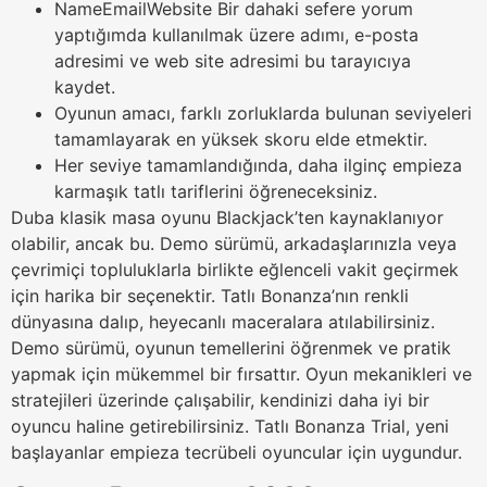
NameEmailWebsite Bir dahaki sefere yorum
yaptığımda kullanılmak üzere adımı, e-posta
adresimi ve web site adresimi bu tarayıcıya
kaydet.
Oyunun amacı, farklı zorluklarda bulunan seviyeleri
tamamlayarak en yüksek skoru elde etmektir.
Her seviye tamamlandığında, daha ilginç empieza
karmaşık tatlı tariflerini öğreneceksiniz.
Duba klasik masa oyunu Blackjack’ten kaynaklanıyor
olabilir, ancak bu. Demo sürümü, arkadaşlarınızla veya
çevrimiçi topluluklarla birlikte eğlenceli vakit geçirmek
için harika bir seçenektir. Tatlı Bonanza’nın renkli
dünyasına dalıp, heyecanlı maceralara atılabilirsiniz.
Demo sürümü, oyunun temellerini öğrenmek ve pratik
yapmak için mükemmel bir fırsattır. Oyun mekanikleri ve
stratejileri üzerinde çalışabilir, kendinizi daha iyi bir
oyuncu haline getirebilirsiniz. Tatlı Bonanza Trial, yeni
başlayanlar empieza tecrübeli oyuncular için uygundur.