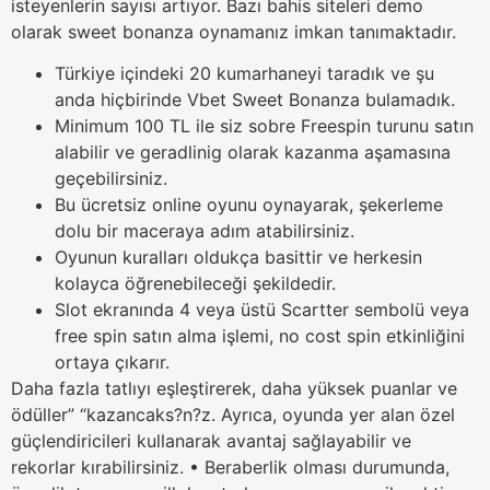
isteyenlerin sayısı artıyor. Bazı bahis siteleri demo
olarak sweet bonanza oynamanız imkan tanımaktadır.
Türkiye içindeki 20 kumarhaneyi taradık ve şu
anda hiçbirinde Vbet Sweet Bonanza bulamadık.
Minimum 100 TL ile siz sobre Freespin turunu satın
alabilir ve geradlinig olarak kazanma aşamasına
geçebilirsiniz.
Bu ücretsiz online oyunu oynayarak, şekerleme
dolu bir maceraya adım atabilirsiniz.
Oyunun kuralları oldukça basittir ve herkesin
kolayca öğrenebileceği şekildedir.
Slot ekranında 4 veya üstü Scartter sembolü veya
free spin satın alma işlemi, no cost spin etkinliğini
ortaya çıkarır.
Daha fazla tatlıyı eşleştirerek, daha yüksek puanlar ve
ödüller” “kazancaks?n?z. Ayrıca, oyunda yer alan özel
güçlendiricileri kullanarak avantaj sağlayabilir ve
rekorlar kırabilirsiniz. • Beraberlik olması durumunda,