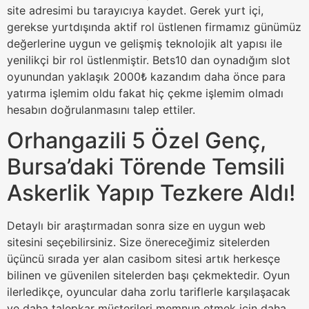
site adresimi bu tarayıcıya kaydet. Gerek yurt içi,
gerekse yurtdışında aktif rol üstlenen firmamız günümüz
değerlerine uygun ve gelişmiş teknolojik alt yapısı ile
yenilikçi bir rol üstlenmiştir. Bets10 dan oynadığım slot
oyunundan yaklaşık 2000₺ kazandım daha önce para
yatırma işlemim oldu fakat hiç çekme işlemim olmadı
hesabın doğrulanmasını talep ettiler.
Orhangazili 5 Özel Genç,
Bursa’daki Törende Temsili
Askerlik Yapıp Tezkere Aldı!
Detaylı bir araştırmadan sonra size en uygun web
sitesini seçebilirsiniz. Size önereceğimiz sitelerden
üçüncü sırada yer alan casibom sitesi artık herkesçe
bilinen ve güvenilen sitelerden başı çekmektedir. Oyun
ilerledikçe, oyuncular daha zorlu tariflerle karşılaşacak
ve daha talepkar müşterileri memnun etmek için daha