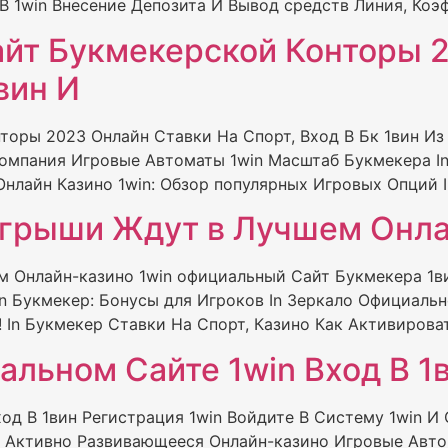
В 1win Внесение Депозита И Вывод средств Линия, Коэ
йт Букмекерской Конторы 
вин И
торы 2023 Онлайн Ставки На Спорт, Вход В Бк 1вин Из
Компания Игровые Автоматы 1win Масштаб Букмекера In
лайн Казино 1win: Обзор популярных Игровых Опций In
игрыши Ждут в Лучшем Онл
м Онлайн-казино 1win официальный Сайт Букмекера 1в
 In Букмекер: Бонусы для Игроков In Зеркало Официаль
! In Букмекер Ставки На Спорт, Казино Как Активирова
альном Сайте 1win Вход В 1
од В 1вин Регистрация 1win Войдите В Систему 1win И
И Активно Развивающееся Онлайн-казино Игровые Авто