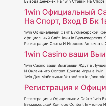
Вывода денежек На 1win Ставки На Спорт 
1win Официальный Са
На Спорт, Вход В Бк 1
1win Официальный Сайт Букмекерской Кон
официальный Сайт 1вин In Букмекерская 
Регистрации Слоты И Игровые Автоматы Он
1win Casino ваши Вы
1win Casino ваши Выигрыши Ждут в Лучше
И Онлайн-игр Content Другие Игры а 1win
1win Для Мобильных Устройств Ios/android
Регистрация и Офици
Регистрация и Официальном Сайте 1win Вх
Букмекерской Конторе Content In – юное 