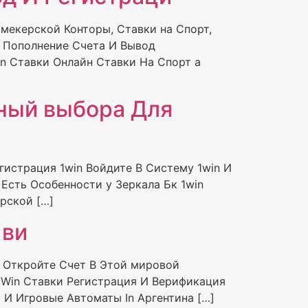
мекерской Конторы, Ставки на Спорт,
: Пополнение Счета И Вывод
n Ставки Онлайн Ставки На Спорт а
ный выбора Для
гистрация 1win Войдите В Систему 1win И
 Есть Особенности у Зеркала Бк 1win
рской […]
1ви
И Откройте Счет В Этой мировой
! Win Ставки Регистрация И Верификация
 И Игровые Автоматы In Аргентина […]